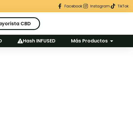
Regalo seguro en cada pedido
Facebook
Instagram
TikTok
ayorista CBD
D
Hash INFUSED
Más Productos