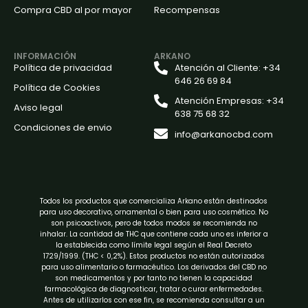
Compra CBD al por mayor
Recompensas
INFORMACIÓN
ARKANO
Política de privacidad
Atención al Cliente: +34
646 26 69 84
Política de Cookies
Atención Empresas: +34
Aviso legal
638 75 68 32
Condiciones de envio
info@arkanocbd.com
Todos los productos que comercializa Arkano están destinados
para uso decorativo, ornamental o bien para uso cosmético. No
son psicoactivos, pero de todos modos se recomienda no
inhalar. La cantidad de THC que contiene cada uno es inferior a
la establecida como límite legal según el Real Decreto
1729/1999. (THC < 0,2%). Estos productos no están autorizados
para uso alimentario o farmacéutico. Los derivados del CBD no
son medicamentos y por tanto no tienen la capacidad
farmacológica de diagnosticar, tratar o curar enfermedades.
Antes de utilizarlos con ese fin, se recomienda consultar a un