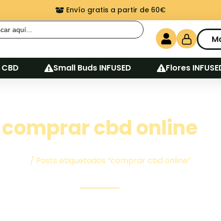
Envío gratis a partir de 60€
r:
M
 CBD
Small Buds INFUSED
Flores INFUSE
comprar cbd online
Inicio
/ Posts etiquetados “comprar cbd online”