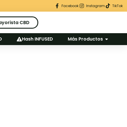
Regalo seguro en cada pedido
Facebook
Instagram
TikTok
ayorista CBD
D
Hash INFUSED
Más Productos