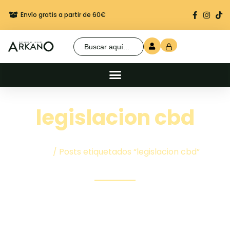
Envío gratis a partir de 60€
Regalo seguro en cada 
Buscar:
legislacion cbd
Inicio
/ Posts etiquetados “legislacion cbd”