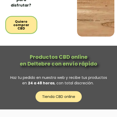
disfrutar?
Quiero
comprar
CBD
Productos CBD online
en Deltebre con envío rápido
Haz tu pedido en nuestra web y recibe tus productos
en
24 a 48 horas
, con total discreción.
Tienda CBD online