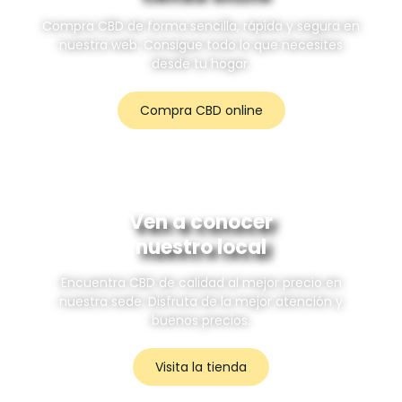
Compra CBD de forma sencilla, rápida y segura en
nuestra web. Consigue todo lo que necesites
desde tu hogar.
Compra CBD online
Ven a conocer
nuestro local
Encuentra CBD de calidad al mejor precio en
nuestra sede. Disfruta de la mejor atención y
buenos precios.
Visita la tienda