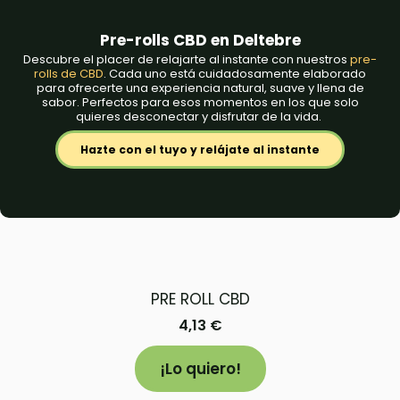
Pre-rolls CBD en Deltebre
Descubre el placer de relajarte al instante con nuestros
pre-
rolls de CBD
. Cada uno está cuidadosamente elaborado
para ofrecerte una experiencia natural, suave y llena de
sabor. Perfectos para esos momentos en los que solo
quieres desconectar y disfrutar de la vida.
Hazte con el tuyo y relájate al instante
PRE ROLL CBD
4,13
€
¡Lo quiero!