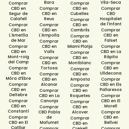
Bara​
Vila-Seca
Comprar
Comprar
CBD en
Comprar
CBD en
Comprar
Segur de
CBD en
Cubelles ​
CBD
Calafell​
Reus
Hospitalet
Comprar
de l’Infant
Comprar
Comprar
CBD en
CBD en
CBD en
Cambrils
Comprar
L'Ametlla
L'Ampolla
CBD en
Comprar
de Mar
Falset
Comprar
CBD en
Comprar
CBD en
Miami Platja
Comprar
CBD en
Valls
CBD en La
Comprar
Mont-roig
Ràpita
Comprar
CBD en
del Camp
CBD en
Montblanc
Comprar
Comprar
Tortosa
CBD en
Comprar
CBD en
Ulldecona
Comprar
CBD en
Móra d’Ebre
CBD en
Amposta
Comprar
Comprar
Alcanar
CBD en Els
Comprar
CBD en
Pallaresos
Comprar
CBD en
Deltebre
CBD en La
Roquetes
Comprar
Comprar
Canonja
CBD en El
Comprar
CBD en
Morell
Comprar
CBD en
Constantí
CBD Pobla
Alcover
Comprar
Comprar
de
CBD en
Comprar
CBD en El
Mafumet
Bellvei
CBD en
Catllar
Comprar
Creixell
Comprar