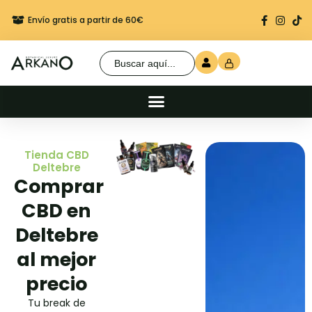
Envío gratis a partir de 60€
Regalo seguro en cada 
Buscar:
Tienda CBD
Deltebre
Comprar
CBD en
Deltebre
al mejor
precio
Tu break de