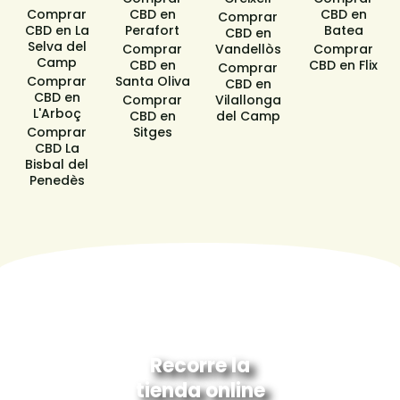
Comprar
CBD en
CBD en
Comprar
CBD en La
Perafort
Batea
CBD en
Selva del
Comprar
Vandellòs
Comprar
Camp
CBD en
CBD en Flix
Comprar
Comprar
Santa Oliva
CBD en
CBD en
Comprar
Vilallonga
L'Arboç
CBD en
del Camp
Comprar
Sitges​
CBD La
Bisbal del
Penedès
Recorre la
tienda online