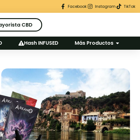
Regalo seguro en cada pedido
Facebook
Instagram
TikTok
ayorista CBD
D
Hash INFUSED
Más Productos