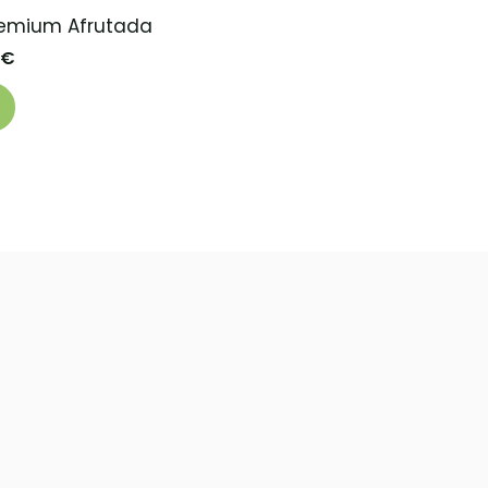
remium Afrutada
€