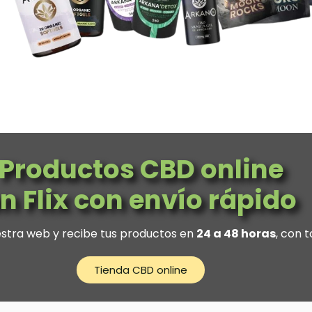
Productos CBD online
n Flix con envío rápido
estra web y recibe tus productos en
24 a 48 horas
, con t
Tienda CBD online