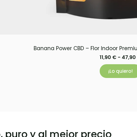
Banana Power CBD – Flor Indoor Premi
11,90
€
-
47,90
¡Lo quiero!
o, puro y al mejor precio