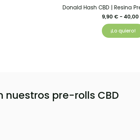
Donald Hash CBD | Resina P
9,90
€
-
40,00
¡Lo quiero!
n nuestros pre-rolls CBD