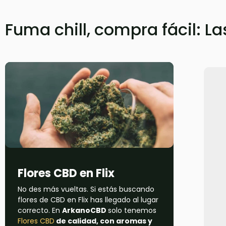
Fuma chill, compra fácil: La
Flores CBD en Flix
No des más vueltas. Si estás buscando
flores de CBD en Flix has llegado al lugar
correcto. En
ArkanoCBD
solo tenemos
Flores CBD
de calidad, con aromas y