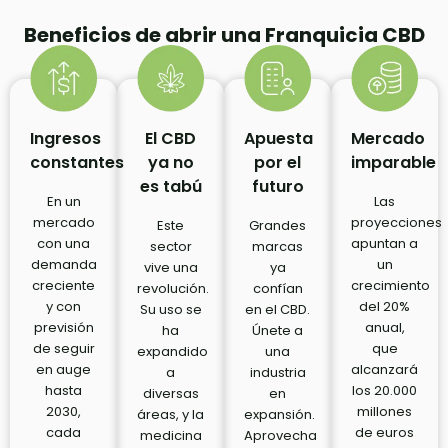
Beneficios de abrir una Franquicia CBD
Ingresos
El CBD
Apuesta
Mercado
constantes
ya no
por el
imparable
es tabú
futuro
En un
Las
mercado
proyecciones
Este
Grandes
con una
apuntan a
sector
marcas
demanda
un
vive una
ya
creciente
crecimiento
revolución.
confían
y con
del 20%
Su uso se
en el CBD.
previsión
anual,
ha
Únete a
de seguir
que
expandido
una
en auge
alcanzará
a
industria
hasta
los 20.000
diversas
en
2030,
millones
áreas, y la
expansión.
cada
de euros
medicina
Aprovecha