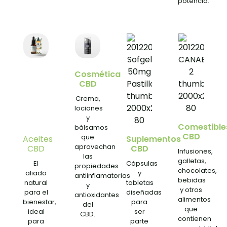
potencia.
Cosmética
CBD
Crema,
lociones
y
Comestible
bálsamos
CBD
que
Aceites
Suplementos
aprovechan
CBD
CBD
Infusiones,
las
galletas,
El
Cápsulas
propiedades
chocolates,
aliado
y
antiinflamatorias
bebidas
natural
tabletas
y
y otros
para el
diseñadas
antioxidantes
alimentos
bienestar,
para
del
que
ideal
ser
CBD.
contienen
para
parte