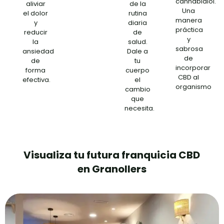
cannabidiol.
aliviar
de la
Una
el dolor
rutina
manera
y
diaria
práctica
reducir
de
y
la
salud.
sabrosa
ansiedad
Dale a
de
de
tu
incorporar
forma
cuerpo
CBD al
efectiva.
el
organismo
cambio
que
necesita.
Visualiza tu futura franquicia CBD
en Granollers