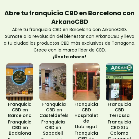
Abre tu franquicia CBD en Barcelona con
ArkanoCBD
Abre tu franquicia CBD en Barcelona con ArkanoCBD.
Súmate a la revolución del bienestar con ArkanoCBD y lleva
a tu ciudad los productos CBD más exclusivos de Tarragona.
Crece con la marca líder de CBD.
¡Únete ahora!
Franquicia
Franquicia
Franquicia
Franquicia
CBD en
CBD en
CBD
CBD
Barcelona
Casteldefels
Hospitalet
Terrassa
de
Franquicia
Franquicia
Franquicia
Llobregat
CBD en
CBD en
CBD Sta
Badalona
Sabadell
Franquicia
Coloma
CBD de
Gramanet