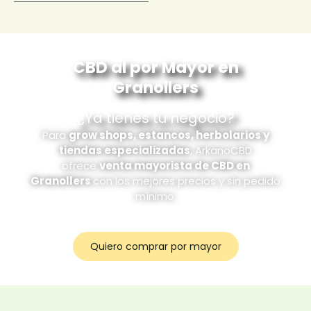
CBD al por Mayor en
Granollers
¿Ya tienes tu negocio?
Para
grow shops, estancos, herbolarios y
tiendas especializadas
, ArkanoCBD
ofrece
venta mayorista de CBD en
Granollers
con los mejores precios y sin pedido
mínimo.
Quiero comprar por mayor