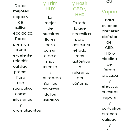
y Trim
y Hash
De las
HHX
CBD y
mejores
Vapers
HHX
cepas y
Lo
Para
de
mejor
Es todo
quienes
cultivo
de
lo que
prefieren
ecológico.
nuestras
necesitas
disfrutar
Flores
flores
para
del
premium
pero
descubrir
CBD,
a una
con un
el lado
HHX o
excelente
efecto
más
nicotina
relación
más
auténtico
de
calidad-
intenso
y
forma
precio.
y
relajante
práctica
Para
duradero.
del
y
uso
Son las
cáñamo.
efectiva,
recreativo,
favoritas
nuestros
como
de los
vapers
infusiones
usuarios.
y
y
cartuchos
aromatizantes.
ofrecen
calidad
y