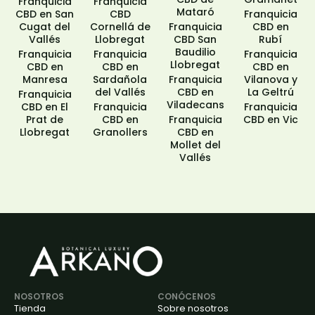
Franquicia
Franquicia
Mataró
CBD en San
CBD
Franquicia
Cugat del
Cornellá de
Franquicia
CBD en
Vallés
Llobregat
CBD San
Rubí
Baudilio
Franquicia
Franquicia
Franquicia
Llobregat
CBD en
CBD en
CBD en
Manresa
Sardañola
Franquicia
Vilanova y
del Vallés
CBD en
La Geltrú
Franquicia
Viladecans
CBD en El
Franquicia
Franquicia
Prat de
CBD en
Franquicia
CBD en Vic
Llobregat
Granollers
CBD en
Mollet del
Vallés
NOSOTROS
CONÓCENOS
Tienda
Sobre nosotros