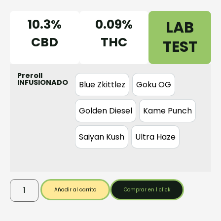
10.3%
0.09%
LAB
CBD
THC
TEST
Preroll
INFUSIONADO
Blue Zkittlez
Goku OG
Blue Zkittlez
Goku OG
Golden Diesel
Kame Punch
Golden Diesel
Kame Punch
Saiyan Kush
Ultra Haze
Saiyan Kush
Ultra Haze
Añadir al carrito
Comprar en 1 click