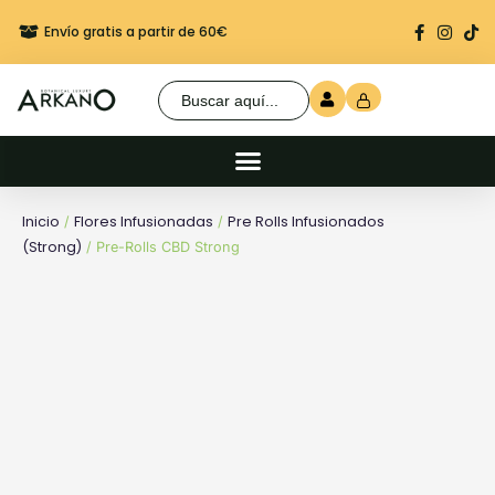
Envío gratis a partir de 60€
Regalo seguro en cada 
Buscar:
Inicio
Flores Infusionadas
Pre Rolls Infusionados
/
/
(Strong)
/ Pre-Rolls CBD Strong