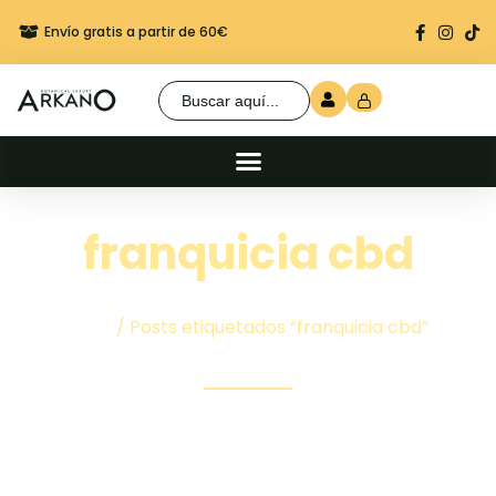
Envío gratis a partir de 60€
Regalo seguro en cada 
Buscar:
franquicia cbd
Inicio
/ Posts etiquetados “franquicia cbd”