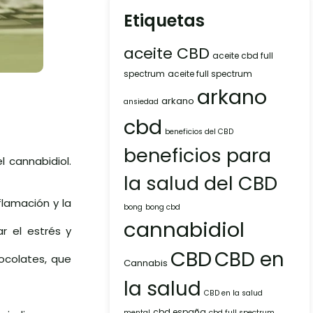
Etiquetas
aceite CBD
aceite cbd full
spectrum
aceite full spectrum
arkano
arkano
ansiedad
cbd
beneficios del CBD
beneficios para
 cannabidiol.
la salud del CBD
flamación y la
bong
bong cbd
cannabidiol
r el estrés y
CBD
CBD en
hocolates, que
Cannabis
la salud
CBD en la salud
cbd españa
mental
cbd full spectrum