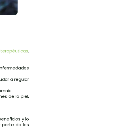
 terapéuticas
.
n enfermedades
udar a regular
omnio.
es de la piel,
neficios y lo
 parte de los