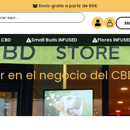
Envío gratis a partir de 60€
r:
M
 CBD
Small Buds INFUSED
Flores INFUSE
ir en el negocio del C