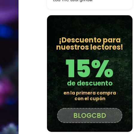
¡Descuento para
nuestros lectores!
15%
de descuento
en la primera compra
con el cupón
BLOGCBD