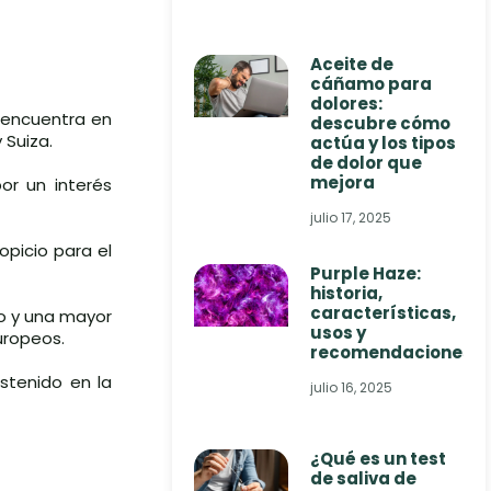
Aceite de
cáñamo para
dolores:
 encuentra en
descubre cómo
 Suiza.
actúa y los tipos
de dolor que
mejora
r un interés
julio 17, 2025
opicio para el
Purple Haze:
historia,
características,
do y una mayor
usos y
uropeos.
recomendaciones
stenido en la
julio 16, 2025
¿Qué es un test
de saliva de