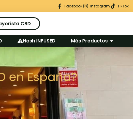
Regalo seguro en cada pedido
Facebook
Instagram
TikTok
ayorista CBD
D
Hash INFUSED
Más Productos
BD en España?