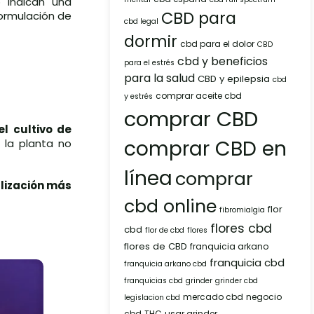
 indican una
CBD para
formulación de
cbd legal
dormir
cbd para el dolor
CBD
cbd y beneficios
para el estrés
para la salud
CBD y epilepsia
cbd
comprar aceite cbd
y estrés
comprar CBD
el cultivo de
comprar CBD en
 la planta no
línea
comprar
lización más
cbd online
flor
fibromialgia
flores cbd
cbd
flor de cbd
flores
flores de CBD
franquicia arkano
franquicia cbd
franquicia arkano cbd
franquicias cbd
grinder
grinder cbd
mercado cbd
negocio
legislacion cbd
cbd
THC
usar grinder