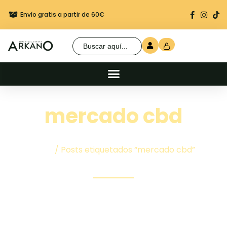
Envío gratis a partir de 60€
Regalo seguro en cada 
Buscar:
mercado cbd
Inicio
/ Posts etiquetados “mercado cbd”