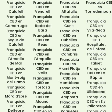
Franquicia
Franquicia
Franquicia
Franquicia CB
CBD en
CBD en
CBD en
en
Calafell
Vendrell
Altafulla​
Torredembarr
Franquicia
Franquicia
Franquicia
CBD en
CBD en
CBD en
Franquicia
Comarruga​
Roda de
Cunit ​
CBD en
Bara​
Vila-Seca​
Franquicia
Franquicia
CBD en
Franquicia
CBD en
Franquicia
Segur de
CBD en
Cubelles ​
CBD
Calafell​
Reus
Hospitalet
Franquicia
de l’Infant
Franquicia
Franquicia
CBD en
CBD en
CBD en
Cambrils
Franquicia
L'Ametlla
L'Ampolla
CBD en
Franquicia
de Mar
Falset
Franquicia
CBD en
Franquicia
CBD en
Miami Platja
Franquicia
CBD en
Valls
CBD en La
Franquicia
Mont-roig
Ràpita
Franquicia
CBD en
del Camp
CBD en
Montblanc
Franquicia
Franquicia
Tortosa
CBD en
Franquicia
CBD en
Ulldecona
Franquicia
CBD en
Móra d’Ebre
CBD en
Amposta
Franquicia
Franquicia
Alcanar
CBD en Els
Franquicia
CBD en
Pallaresos
Franquicia
CBD en
Deltebre
CBD en La
Roquetes
Franquicia