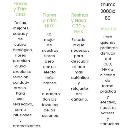
Flores
y Trim
CBD
Flores
Resinas
y Trim
y Hash
De las
HHX
CBD y
mejores
Vapers
HHX
cepas y
Lo
Para
de
mejor
Es todo
quienes
cultivo
de
lo que
prefieren
ecológico.
nuestras
necesitas
disfrutar
Flores
flores
para
del
premium
pero
descubrir
CBD,
a una
con un
el lado
HHX o
excelente
efecto
más
nicotina
relación
más
auténtico
de
calidad-
intenso
y
forma
precio.
y
relajante
práctica
Para
duradero.
del
y
uso
Son las
cáñamo.
efectiva,
recreativo,
favoritas
nuestros
como
de los
vapers
infusiones
usuarios.
y
y
cartuchos
aromatizantes.