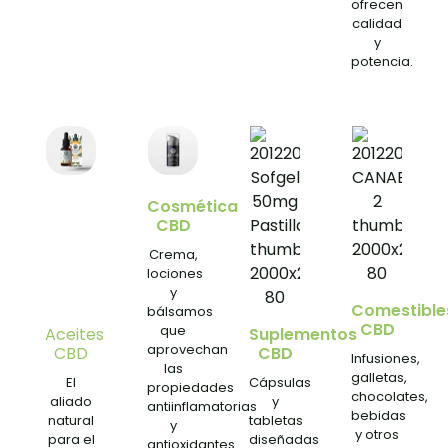
ofrecen
calidad
y
potencia.
Cosmética
CBD
Crema,
lociones
y
Comestible
bálsamos
CBD
que
Aceites
Suplementos
aprovechan
CBD
CBD
Infusiones,
las
galletas,
El
Cápsulas
propiedades
chocolates,
aliado
y
antiinflamatorias
bebidas
natural
tabletas
y
y otros
para el
diseñadas
antioxidantes