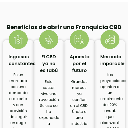
Beneficios de abrir una Franquicia CBD
Ingresos
El CBD
Apuesta
Mercado
constantes
ya no
por el
imparable
es tabú
futuro
En un
Las
mercado
proyecciones
Este
Grandes
con una
apuntan a
sector
marcas
demanda
un
vive una
ya
creciente
crecimiento
revolución.
confían
y con
del 20%
Su uso se
en el CBD.
previsión
anual,
ha
Únete a
de seguir
que
expandido
una
en auge
alcanzará
a
industria