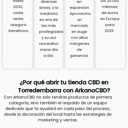
hasta
los 20.000
diversas
en
2030,
millones
áreas, y la
expansión.
cada
de euros
medicina
Aprovecha
venta
en Europa
es una de
un
asegura
para
las más
mercado
beneficios.
2025.
privilegiadas
en auge
y su uso
con altos
recreativo
márgenes
crece día
de
a día.
ganancia.
¿Por qué abrir tu tienda CBD en
Torredembarra con ArkanoCBD?
Con ArkanoCBD no solo tendrás productos de primera
categoría, sino también el respaldo de un equipo
dedicado que te ayudará en cada paso del proceso,
desde la decoración del local hasta las estrategias de
marketing y ventas.