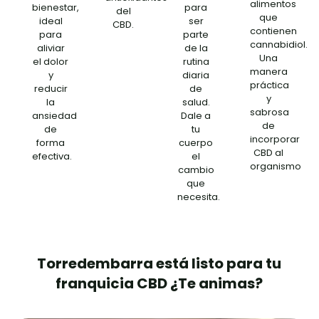
alimentos
bienestar,
para
del
que
ideal
ser
CBD.
contienen
para
parte
cannabidiol.
aliviar
de la
Una
el dolor
rutina
manera
y
diaria
práctica
reducir
de
y
la
salud.
sabrosa
ansiedad
Dale a
de
de
tu
incorporar
forma
cuerpo
CBD al
efectiva.
el
organismo
cambio
que
necesita.
Torredembarra está listo para tu
franquicia CBD ¿Te animas?