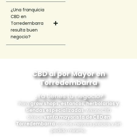
¿Una franquicia
CBD en
Torredembarra
resulta buen
negocio?
CBD al por Mayor en
Torredembarra
¿Ya tienes tu negocio?
Para
grow shops, estancos, herbolarios y
tiendas especializadas
, ArkanoCBD
ofrece
venta mayorista de CBD en
Torredembarra
con los mejores precios y sin
pedido mínimo.