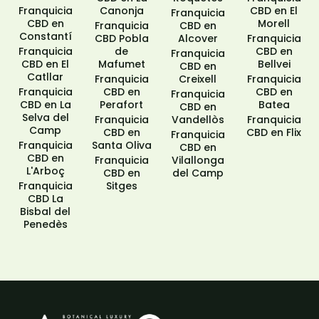
Franquicia
Canonja
CBD en El
Franquicia
CBD en
Morell
Franquicia
CBD en
Constantí
CBD Pobla
Alcover
Franquicia
Franquicia
de
CBD en
Franquicia
CBD en El
Mafumet
Bellvei
CBD en
Catllar
Franquicia
Creixell
Franquicia
Franquicia
CBD en
CBD en
Franquicia
CBD en La
Perafort
Batea
CBD en
Selva del
Franquicia
Vandellòs
Franquicia
Camp
CBD en
CBD en Flix
Franquicia
Franquicia
Santa Oliva
CBD en
CBD en
Franquicia
Vilallonga
L'Arboç
CBD en
del Camp
Franquicia
Sitges​
CBD La
Bisbal del
Penedès