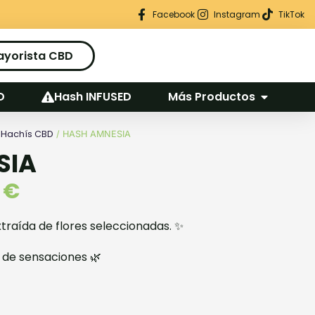
Regalo seguro en cada pedido
Facebook
Instagram
TikTok
ayorista CBD
D
Hash INFUSED
Más Productos
Hachís CBD
/
/ HASH AMNESIA
SIA
0
€
extraída de flores seleccionadas. ✨
de sensaciones 🌿