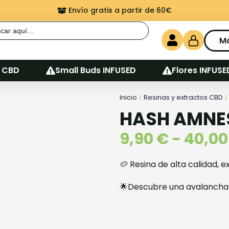
Envío gratis a partir de 60€
r:
M
 CBD
Small Buds INFUSED
Flores INFUSE
Inicio
Resinas y extractos CBD
/
HASH AMNE
9,90
€
-
40,0
🥔 Resina de alta calidad, 
🌟Descubre una avalancha 