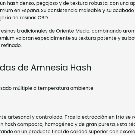
n hash denso, pegajoso y de textura robusta, con una ap
mium en España. Su consistencia maleable y su acabado b
oría de resinas CBD.
 resinas tradicionales de Oriente Medio, combinando aro
emium valoran especialmente su textura potente y su bou
refinado.
adas de Amnesia Hash
rensado múltiple a temperatura ambiente
 artesanal y controlado. Tras la extracción en frío se 
 un hash compacto, homogéneo y de gran pureza. Esta téc
ndo en un producto final de calidad superior con excel