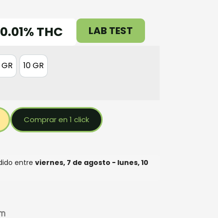
0.01% THC
LAB TEST
 GR
10 GR
5 GR
10 GR
Comprar en 1 click
edido entre
viernes, 7 de agosto - lunes, 10