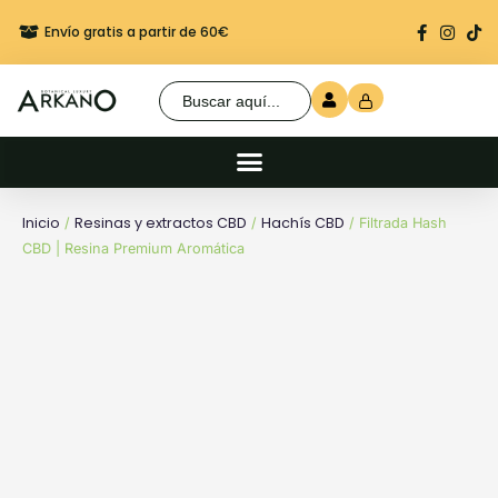
Envío gratis a partir de 60€
Regalo seguro en cada 
Buscar:
Inicio
Resinas y extractos CBD
Hachís CBD
/
/
/ Filtrada Hash
CBD | Resina Premium Aromática