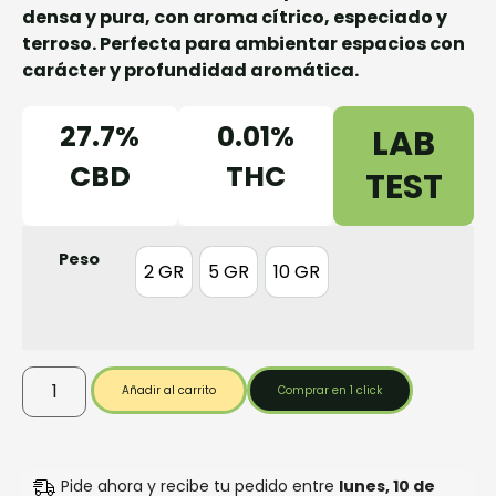
densa y pura, con aroma cítrico, especiado y
terroso. Perfecta para ambientar espacios con
carácter y profundidad aromática.
27.7%
0.01%
LAB
CBD
THC
TEST
Peso
2 GR
5 GR
10 GR
2 GR
5 GR
10 GR
Añadir al carrito
Comprar en 1 click
Pide ahora y recibe tu pedido entre
lunes, 10 de