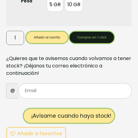
Peso
5 GR
10 GR
5 GR
10 GR
Añadir al carrito
Comprar en 1 click
¿Quieres que te avisemos cuando volvamos a tener
stock? ¡Déjanos tu correo electrónico a
continuación!
¡Avísame cuando haya stock!
Añadir a favoritos