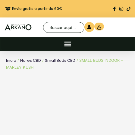
Envío gratis a partir de 60€
Regalo seguro en cada 
Buscar:
Inicio
Flores CBD
Small Buds CBD
/
/
/ SMALL BUDS INDOOR –
MARLEY KUSH