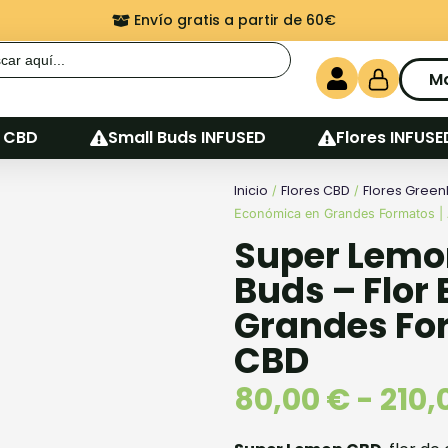
Envío gratis a partir de 60€
r:
M
 CBD
Small Buds INFUSED
Flores INFUSE
Inicio
Flores CBD
Flores Gree
/
/
Económica en Grandes Formatos |
Super Lem
Buds – Flor
Grandes Fo
CBD
80,00
€
-
210,