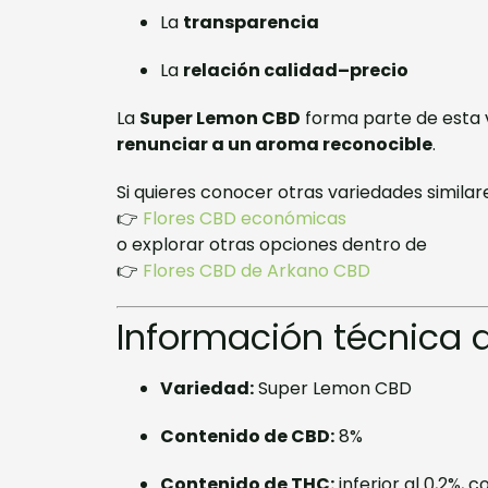
La
transparencia
La
relación calidad–precio
La
Super Lemon CBD
forma parte de esta v
renunciar a un aroma reconocible
.
Si quieres conocer otras variedades similar
👉
Flores CBD económicas
o explorar otras opciones dentro de
👉
Flores CBD de Arkano CBD
Información técnica
Variedad:
Super Lemon CBD
Contenido de CBD:
8%
Contenido de THC:
inferior al 0,2%, 