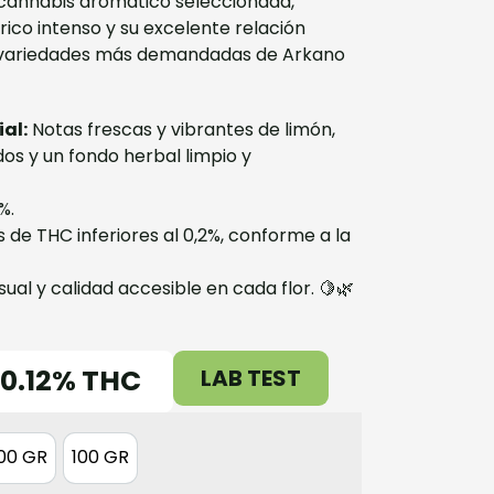
e cannabis aromático seleccionada,
trico intenso y su excelente relación
s variedades más demandadas de Arkano
ial:
Notas frescas y vibrantes de limón,
dos y un fondo herbal limpio y
%.
s de THC inferiores al 0,2%, conforme a la
ual y calidad accesible en cada flor. 🍋🌿
0.12% THC
LAB TEST
00 GR
100 GR
300 GR
100 GR