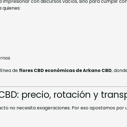
 impresionar con discursos vacíos, sino para cumplir co
a quienes:
ornos
 línea de
flores CBD económicas de Arkano CBD
, dond
D: precio, rotación y trans
to no necesita exageraciones. Por eso apostamos por un