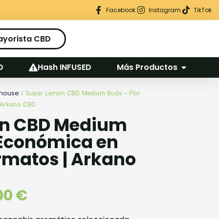
Regalo seguro en cada pedido
Facebook
Instagram
TikTok
ayorista CBD
D
Hash INFUSED
Más Productos
nhouse
/ Super Lemon CBD Medium Buds – Flor
 Arkano CBD
on CBD Medium
 Económica en
rmatos | Arkano
00
€