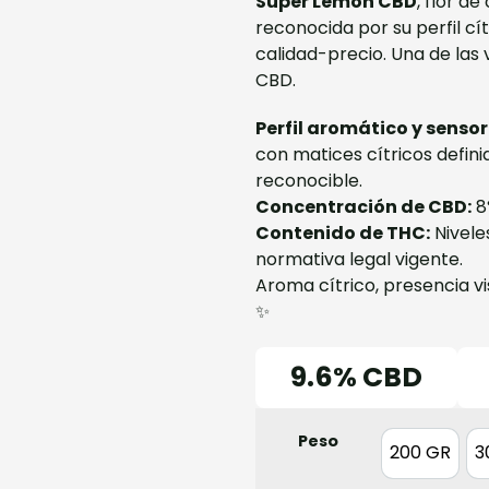
Super Lemon CBD
, flor d
reconocida por su perfil cí
calidad-precio. Una de la
CBD.
Perfil aromático y sensor
con matices cítricos defini
reconocible.
Concentración de CBD:
8
Contenido de THC:
Nivele
normativa legal vigente.
Aroma cítrico, presencia vis
✨
9.6% CBD
Peso
200 GR
3
200 GR