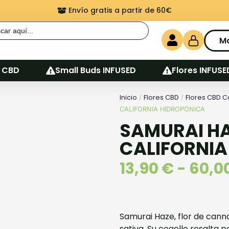
Envío gratis a partir de 60€
r:
M
 CBD
Small Buds INFUSED
Flores INFUSE
Inicio
Flores CBD
Flores CBD C
/
/
CALIFORNIA HIDROPÓNICA
SAMURAI H
CALIFORNIA
13,90
€
-
60,0
Samurai Haze, flor de cann
sativa. Su cogollo resalta 