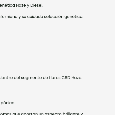
enética Haze y Diesel.
iforniano y su cuidada selección genética.
 dentro del segmento de flores CBD Haze.
opónico.
comas que aportan un aspecto brillante y