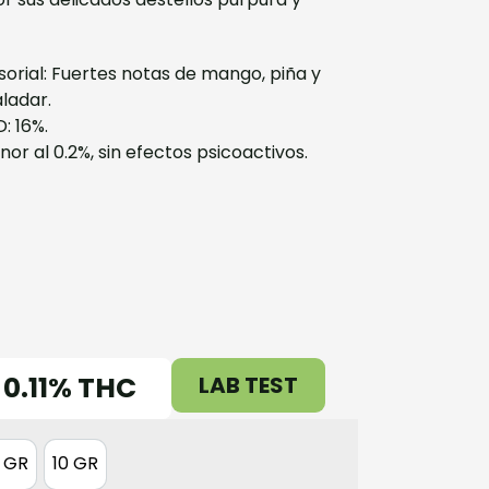
sorial: Fuertes notas de mango, piña y
aladar.
: 16%.
r al 0.2%, sin efectos psicoactivos.
0.11% THC
LAB TEST
 GR
10 GR
5 GR
10 GR