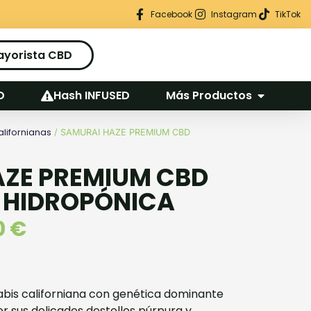
Regalo seguro en cada pedido
Facebook
Instagram
TikTok
ayorista CBD
D
Hash INFUSED
Más Productos
alifornianas
/ SAMURAI HAZE PREMIUM CBD
AZE PREMIUM CBD
 HIDROPÓNICA
0
€
abis californiana con genética dominante
por sus delicados destellos púrpura y