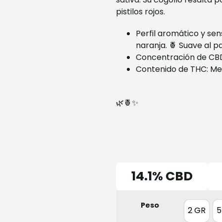
pistilos rojos.
Perfil aromático y sen
naranja. 🍍 Suave al p
Concentración de CBD
Contenido de THC: Meno
🌿🍍✨
14.1% CBD
Peso
2 GR
5
2 GR