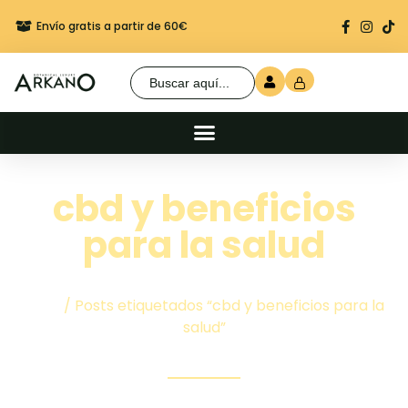
Envío gratis a partir de 60€
Regalo seguro en cada 
Buscar:
cbd y beneficios
para la salud
Inicio
/ Posts etiquetados “cbd y beneficios para la
salud”