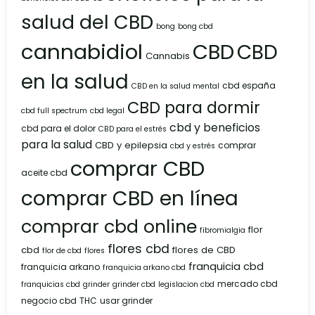
salud del CBD
bong
bong cbd
cannabidiol
CBD
CBD
Cannabis
en la salud
cbd españa
CBD en la salud mental
CBD para dormir
cbd full spectrum
cbd legal
cbd y beneficios
cbd para el dolor
CBD para el estrés
para la salud
CBD y epilepsia
comprar
cbd y estrés
comprar CBD
aceite cbd
comprar CBD en línea
comprar cbd online
flor
fibromialgia
flores cbd
cbd
flores de CBD
flor de cbd
flores
franquicia cbd
franquicia arkano
franquicia arkano cbd
mercado cbd
franquicias cbd
grinder
grinder cbd
legislacion cbd
negocio cbd
THC
usar grinder