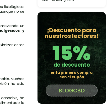
 fisiológicas,
 aunque no se
romoviendo un
¡Descuento para
nalgésicos y
nuestros lectores!
15%
imizar estos
de descuento
en la primera compra
con el cupón
nabis. Muchas
isión ha sido
BLOGCBD
 cannabis, ha
alimentado la