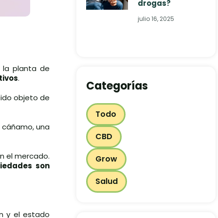
drogas?
julio 16, 2025
la planta de
tivos
.
Categorías
sido objeto de
Todo
de cáñamo, una
CBD
en el mercado.
Grow
piedades son
Salud
ón y el estado