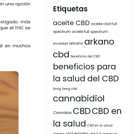
 en una opción
Etiquetas
aceite CBD
estigado más
aceite cbd full
 que el THC se
spectrum
aceite full spectrum
arkano
arkano
ansiedad
egal en muchos
cbd
beneficios del CBD
beneficios para
la salud del CBD
bong
bong cbd
cannabidiol
CBD
CBD en
Cannabis
la salud
CBD en la salud
cbd españa
mental
cbd full spectrum