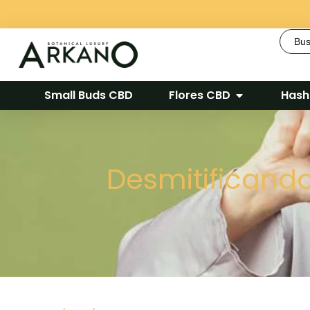
Busca
Small Buds CBD
Flores CBD
Hash
Desmitificand