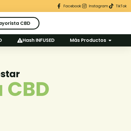
Regalo seguro en cada pedido
Facebook
Instagram
TikTok
ayorista CBD
D
Hash INFUSED
Más Productos
estar
a CBD