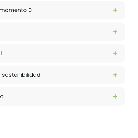
l momento 0
l
sostenibilidad
go