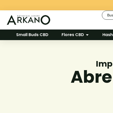
Busca
Small Buds CBD
Flores CBD
Hash
Impu
Abre