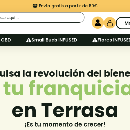
Envío gratis a partir de 60€
r:
M
 CBD
Small Buds INFUSED
Flores INFUSE
lsa la revolución del bien
tu franquici
en Terrasa
¡Es tu momento de crecer!