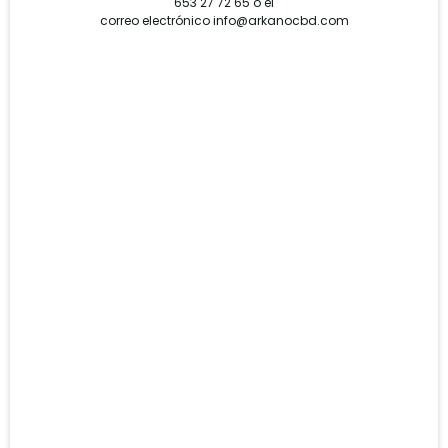
653 27 72 65
o el
correo electrónico
info@arkanocbd.com