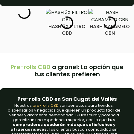
HASH 3X FILTRO
HASH CARAMELO
CBD
CBN
Pre-rolls CBD
a granel: La opción que
tus clientes prefieren
Pre-rolls CBD en San Cugat del Vallés
Nuestros
pre-rolls CBD
son perfectos para tiendas,
dispensarios y negocios que quieren un producto fácil de
vender y altamente demandado. Su frescura y potencia
garantizan una experiencia superior, con lo que
tus
compradores quedarán más que satisfechos y
atraerás nuevos.
Tus clientes buscan comodidad sin