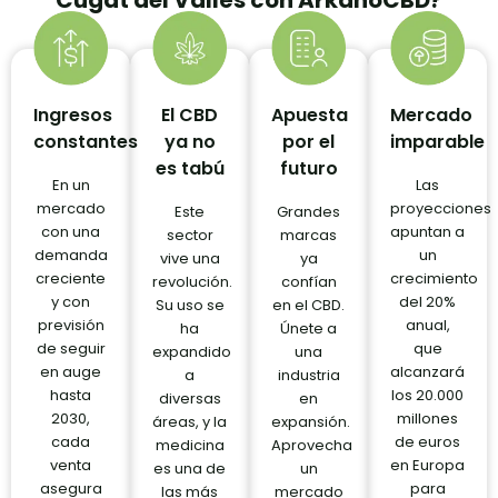
Cugat del Vallés con ArkanoCBD?
Ingresos
El CBD
Apuesta
Mercado
constantes
ya no
por el
imparable
es tabú
futuro
En un
Las
mercado
proyecciones
Este
Grandes
con una
apuntan a
sector
marcas
demanda
un
vive una
ya
creciente
crecimiento
revolución.
confían
y con
del 20%
Su uso se
en el CBD.
previsión
anual,
ha
Únete a
de seguir
que
expandido
una
en auge
alcanzará
a
industria
hasta
los 20.000
diversas
en
2030,
millones
áreas, y la
expansión.
cada
de euros
medicina
Aprovecha
venta
en Europa
es una de
un
asegura
para
las más
mercado