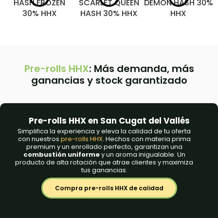
HASH FROZEN
SCARLET QUEEN
DEMON HASH 30%
30% HHX
HASH 30% HHX
HHX
Pre-rolls HHX
: Más demanda, más
ganancias y stock garantizado
Pre-rolls HHX en San Cugat del Vallés
Simplifica la experiencia y eleva la calidad de tu oferta
con nuestros
pre-rolls HHX
. Hechos con materia prima
premium y un enrollado perfecto, garantizan una
combustión
uniforme
y un aroma inigualable. Un
producto de alta rotación que atrae clientes y maximiza
tus ganancias.
Compra pre-rolls HHX de calidad