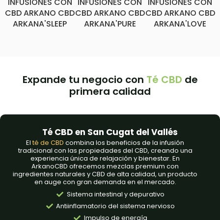
INFUSIONES CON
INFUSIONES CON
INFUSIONES CON
CBD ARKANO CBD
CBD ARKANO CBD
CBD ARKANO CBD
ARKANA'SLEEP
ARKANA'PURE
ARKANA'LOVE
Expande tu negocio con
Té CBD
de
primera calidad
Té CBD en San Cugat del Vallés
El
té de CBD
combina los beneficios de la infusión
tradicional con las propiedades del CBD, creando una
experiencia única de relajación y bienestar. En
ArkanoCBD ofrecemos mezclas premium con
ingredientes naturales y CBD de alta calidad, un producto
en auge con gran demanda en el mercado.
Sistema intestinal y depurativo
Antiinflamatorio del sistema nervioso
Impulso de energía