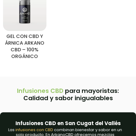
GEL CON CBD Y
ÁRNICA ARKANO
CBD – 100%
ORGÁNICO
Infusiones CBD
para mayoristas:
Calidad y sabor inigualables
Infusiones CBD en San Cugat del Vallés
Las
infusiones con CBD
combinan bienestar y sabor en un
solo producto. En ArkanoCBD ofrecemos mezclas