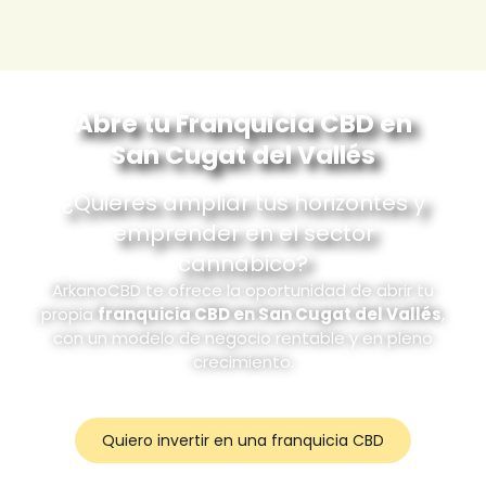
Abre tu Franquicia CBD en
San Cugat del Vallés
¿Quieres ampliar tus horizontes y
emprender en el sector
cannábico?
ArkanoCBD te ofrece la oportunidad de abrir tu
propia
franquicia CBD en
San Cugat del Vallés
,
con un modelo de negocio rentable y en pleno
crecimiento.
Quiero invertir en una franquicia CBD