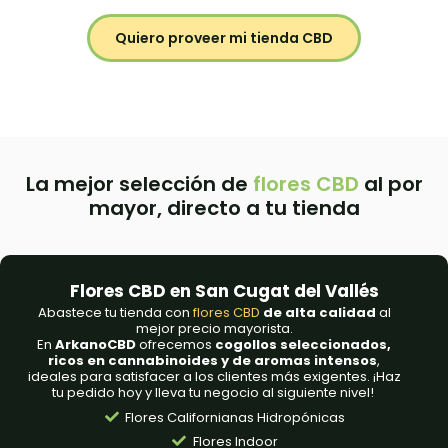
Quiero proveer mi tienda CBD
La mejor selección de
flores CBD
al por
mayor, directo a tu tienda
Flores CBD en San Cugat del Vallés
Abastece tu tienda con
flores CBD
de alta calidad
al
mejor precio mayorista.
En
ArkanoCBD
ofrecemos
cogollos seleccionados,
ricos en cannabinoides y de aromas intensos
,
ideales para satisfacer a los clientes más exigentes. ¡Haz
tu pedido hoy y lleva tu negocio al siguiente nivel!
Flores Californianas Hidropónicas
Flores Indoor