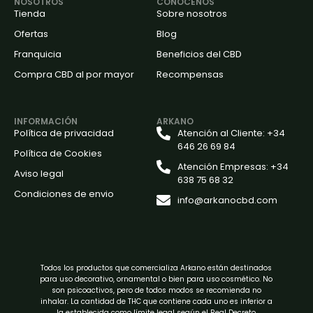
NOSOTROS
CONÓCENOS
Tienda
Sobre nosotros
Ofertas
Blog
Franquicia
Beneficios del CBD
Compra CBD al por mayor
Recompensas
INFORMACIÓN
ARKANO
Política de privacidad
Atención al Cliente: +34
646 26 69 84
Política de Cookies
Atención Empresas: +34
Aviso legal
638 75 68 32
Condiciones de envio
info@arkanocbd.com
Todos los productos que comercializa Arkano están destinados
para uso decorativo, ornamental o bien para uso cosmético. No
son psicoactivos, pero de todos modos se recomienda no
inhalar. La cantidad de THC que contiene cada uno es inferior a
la establecida como límite legal según el Real Decreto