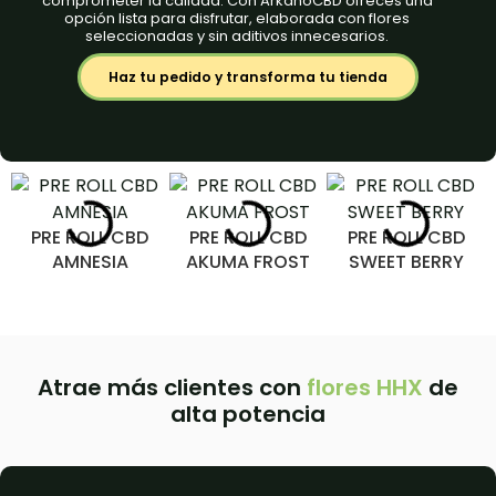
comprometer la calidad. Con ArkanoCBD ofreces una
opción lista para disfrutar, elaborada con flores
seleccionadas y sin aditivos innecesarios.
Haz tu pedido y transforma tu tienda
PRE ROLL CBD
PRE ROLL CBD
PRE ROLL CBD
AMNESIA
AKUMA FROST
SWEET BERRY
Atrae más clientes con
flores HHX
de
alta potencia