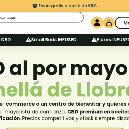
Envío gratis a partir de 60€
r:
M
 CBD
Small Buds INFUSED
Flores INFUSE
 al por mayo
ellá de Llob
 e-commerce o un centro de bienestar y quieres
or mayorista de confianza
.
CBD premium en aceites,
ficación
. Precios competitivos y stock siempre disp