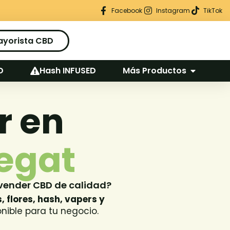
Regalo seguro en cada pedido
Facebook
Instagram
TikTok
ayorista CBD
D
Hash INFUSED
Más Productos
r en
regat
 vender CBD de calidad?
 flores, hash, vapers y
onible para tu negocio.