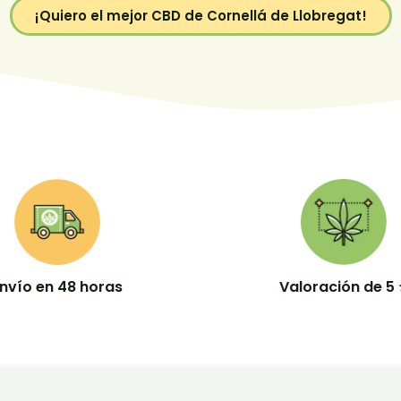
¡Quiero el mejor CBD de Cornellá de Llobregat!
nvío en 48 horas
Valoración de 5 