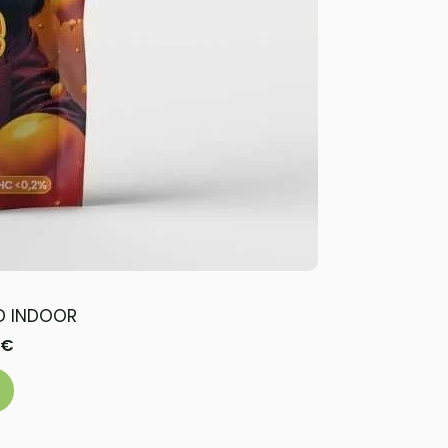
D INDOOR
€