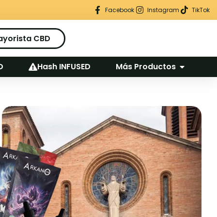
Regalo seguro en cada pedido
Facebook
Instagram
TikTok
ayorista CBD
D
Hash INFUSED
Más Productos