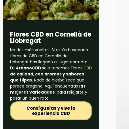
Flores CBD en Cornellá de
Llobregat
No des más vueltas. Si estás buscando
flores de CBD en Cornellá de
Llobregat has llegado al lugar correcto.
En
ArkanoCBD
solo tenemos
Flores CBD
de calidad, con aromas y sabores
que flipas
. Nada de hierba seca que
parece orégano. Aquí encuentras
las
mejores variedades
, para relajarte y
pasar un buen rato.
Consíguelas y vive la
experiencia CBD