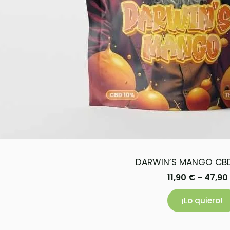
DARWIN’S MANGO CB
11,90
€
-
47,90
¡Lo quiero!