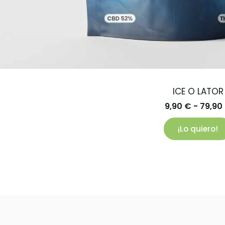
ICE O LATOR
9,90
€
-
79,90
¡Lo quiero!