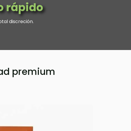
o rápido
otal discreción.
idad premium