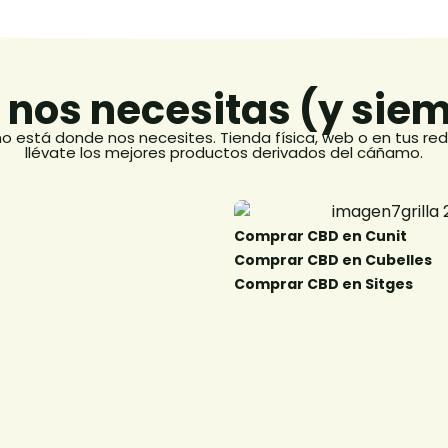
nos necesitas (y siemp
no está donde nos necesites. Tienda física, web o en tus red
llévate los mejores productos derivados del cáñamo.
 en Vilanova y la Geltrú​
Comprar CBD en Cunit ​
D en Roda de Bara​
Comprar CBD en Cubelles ​
D en Altafulla​
Comprar CBD en Sitges​