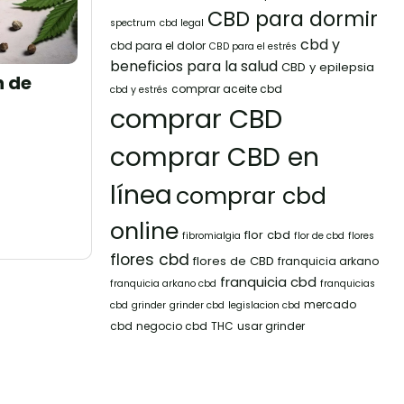
CBD para dormir
spectrum
cbd legal
cbd y
cbd para el dolor
CBD para el estrés
beneficios para la salud
CBD y epilepsia
n de
comprar aceite cbd
cbd y estrés
comprar CBD
comprar CBD en
línea
comprar cbd
online
flor cbd
fibromialgia
flor de cbd
flores
flores cbd
flores de CBD
franquicia arkano
franquicia cbd
franquicia arkano cbd
franquicias
mercado
cbd
grinder
grinder cbd
legislacion cbd
cbd
negocio cbd
THC
usar grinder