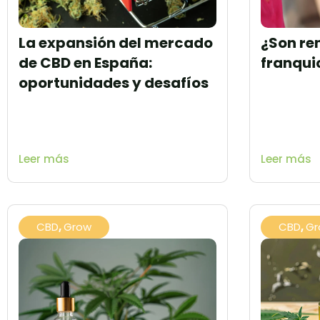
La expansión del mercado
¿Son re
de CBD en España:
franqui
oportunidades y desafíos
Leer más
Leer más
CBD
,
Grow
CBD
,
Gr