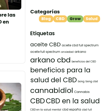
Categorías
bre las
Blog
CBD
Grow
Salud
D en
Etiquetas
aceite CBD
aceite cbd full spectrum
arkano
aceite full spectrum
ansiedad
arkano cbd
beneficios del CBD
beneficios para la
salud del CBD
bong
bong cbd
cannabidiol
Cannabis
CBD
CBD en la salud
cbd españa
CBD en la salud mental
cbd full