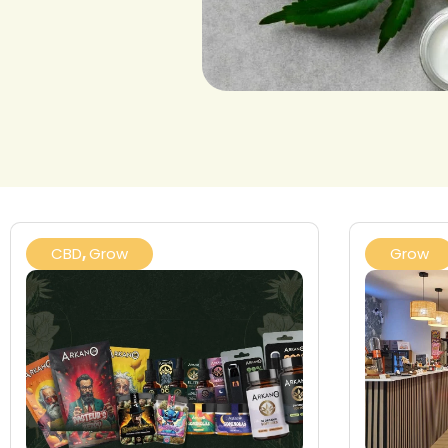
CBD
,
Grow
Grow