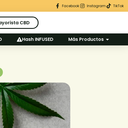
Regalo seguro en cada pedido
Facebook
Instagram
TikTok
ayorista CBD
D
Hash INFUSED
Más Productos
o