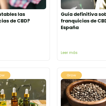
ntables las
Guía definitiva so
cias de CBD?
franquicias de CB
España
Leer más
ow
Grow