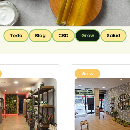
Todo
Blog
CBD
Grow
Salud
Grow