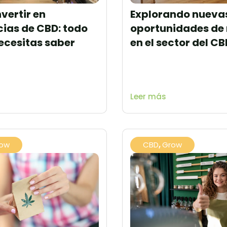
vertir en
Explorando nueva
cias de CBD: todo
oportunidades de
necesitas saber
en el sector del CB
Leer más
ow
CBD
,
Grow