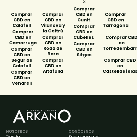
Comprar
Comprar
Comprar
Comprar
CBD en
CBD en
CBD en
CBD en
Calafell
Vilanova y
Cunit ​
Tarragona
la Geltrú​
Comprar
Comprar
CBD en
Comprar
CBD en
Comprar CB
Camarruga​
CBD en
Cubelles ​
en
Roda de
Torredembar
Comprar
Comprar
Bara​
CBD en
CBD en
Segur de
Comprar
Sitges​
Comprar CBD
Calafell​
CBD en
en
Altafulla​
Castelldefelds
Comprar
CBD en
Vendrell
NOSOTROS
CONÓCENOS
Tienda
Sobre nosotros