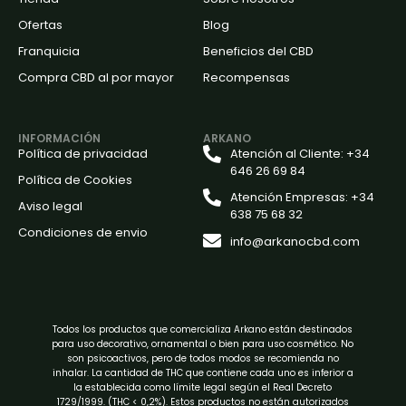
Ofertas
Blog
Franquicia
Beneficios del CBD
Compra CBD al por mayor
Recompensas
INFORMACIÓN
ARKANO
Política de privacidad
Atención al Cliente: +34
646 26 69 84
Política de Cookies
Atención Empresas: +34
Aviso legal
638 75 68 32
Condiciones de envio
info@arkanocbd.com
Todos los productos que comercializa Arkano están destinados
para uso decorativo, ornamental o bien para uso cosmético. No
son psicoactivos, pero de todos modos se recomienda no
inhalar. La cantidad de THC que contiene cada uno es inferior a
la establecida como límite legal según el Real Decreto
1729/1999. (THC < 0,2%). Estos productos no están autorizados
para uso alimentario o farmacéutico. Los derivados del CBD no