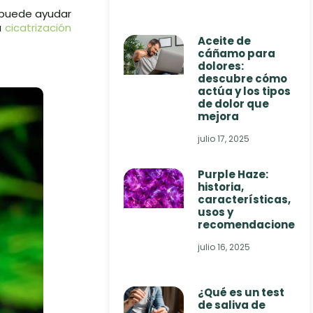
, puede ayudar
a
cicatrización
Aceite de
cáñamo para
dolores:
descubre cómo
actúa y los tipos
de dolor que
mejora
julio 17, 2025
Purple Haze:
historia,
características,
usos y
recomendaciones
julio 16, 2025
¿Qué es un test
de saliva de