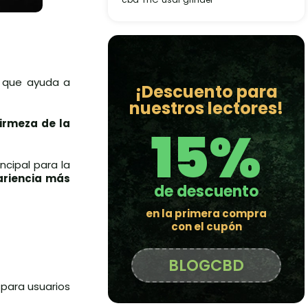
r que ayuda a
¡Descuento para
nuestros lectores!
15%
firmeza de la
ncipal para la
riencia más
de descuento
en la primera compra
con el cupón
BLOGCBD
 para usuarios