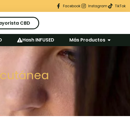
Regalo seguro en cada pedido
Facebook
Instagram
TikTok
ayorista CBD
D
Hash INFUSED
Más Productos
d cutánea