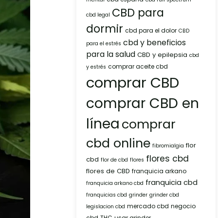
CBD para
cbd legal
dormir
cbd para el dolor
CBD
cbd y beneficios
para el estrés
para la salud
CBD y epilepsia
cbd
comprar aceite cbd
y estrés
comprar CBD
comprar CBD en
línea
comprar
cbd online
flor
fibromialgia
flores cbd
cbd
flor de cbd
flores
flores de CBD
franquicia arkano
franquicia cbd
franquicia arkano cbd
franquicias cbd
grinder
grinder cbd
mercado cbd
negocio
legislacion cbd
cbd
THC
usar grinder