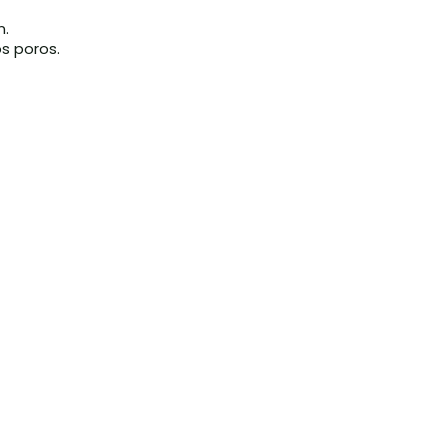
n.
os poros.