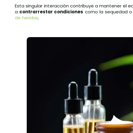
Esta singular interacción contribuye a mantener el e
a
contrarrestar condiciones
como la sequedad o el
de heridas
.