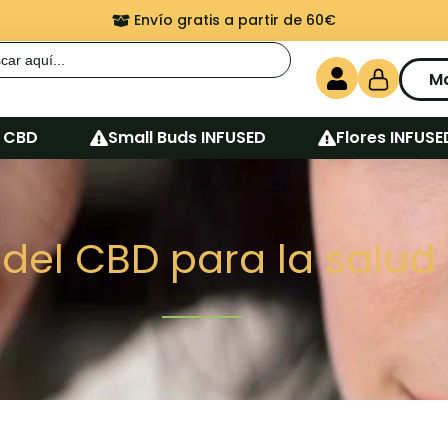
Envío gratis a partir de 60€
r:
M
 CBD
Small Buds INFUSED
Flores INFUSE
 del CBD para la salu