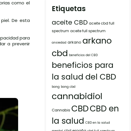
orias como el
Etiquetas
 piel. De esta
aceite CBD
aceite cbd full
spectrum
aceite full spectrum
arkano
apacidad para
arkano
ansiedad
ar a prevenir
cbd
beneficios del CBD
beneficios para
la salud del CBD
bong
bong cbd
cannabidiol
CBD
CBD en
Cannabis
la salud
CBD en la salud
cbd españa
mental
cbd full spectrum