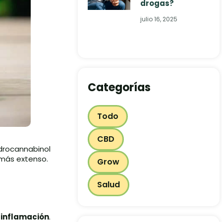
drogas?
julio 16, 2025
Categorías
Todo
CBD
idrocannabinol
 más extenso.
Grow
Salud
 inflamación
.