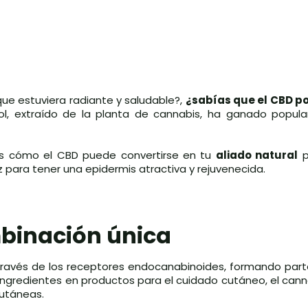
a que estuviera radiante y saludable?,
¿sabías que el CBD p
ol, extraído de la planta de cannabis, ha ganado popula
os cómo el CBD puede convertirse en tu
aliado natural
p
 para tener una epidermis atractiva y rejuvenecida.
ombinación única
través de los receptores endocanabinoides, formando part
ingredientes en productos para el cuidado cutáneo, el cann
cutáneas.