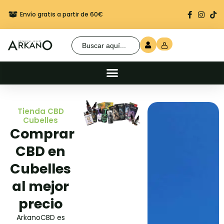
Envío gratis a partir de 60€
Regalo seguro en cada 
Buscar:
Tienda CBD
Cubelles
Comprar
CBD en
Cubelles
al mejor
precio
ArkanoCBD es