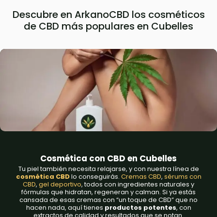
Descubre en ArkanoCBD los cosméticos
de CBD más populares en Cubelles
Cosmética con CBD en Cubelles
Tu piel también necesita relajarse, y con nuestra línea de
cosmética CBD
lo conseguirás.
Cremas CBD
,
sérums con
CBD
,
gel deportivo
, todos con ingredientes naturales y
fórmulas que hidratan, regeneran y calman. Si ya estás
cansada de esas cremas con “un toque de CBD” que no
hacen nada, aquí tienes
productos potentes
, con
extractos de calidad y resultados que se notan.