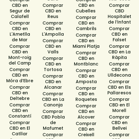
CBD en
Comprar
CBD en
Comprar
Segur de
CBD en
Cubelles ​
CBD
Calafell​
Reus
Hospitalet
Comprar
de l’Infant
Comprar
Comprar
CBD en
CBD en
CBD en
Cambrils
Comprar
L'Ametlla
L'Ampolla
CBD en
Comprar
de Mar
Falset
Comprar
CBD en
Comprar
CBD en
Miami Platja
Comprar
CBD en
Valls
CBD en La
Comprar
Mont-roig
Ràpita
Comprar
CBD en
del Camp
CBD en
Montblanc
Comprar
Comprar
Tortosa
CBD en
Comprar
CBD en
Ulldecona
Comprar
CBD en
Móra d’Ebre
CBD en
Amposta
Comprar
Comprar
Alcanar
CBD en Els
Comprar
CBD en
Pallaresos
Comprar
CBD en
Deltebre
CBD en La
Roquetes
Comprar
Comprar
Canonja
CBD en El
Comprar
CBD en
Morell
Comprar
CBD en
Constantí
CBD Pobla
Alcover
Comprar
Comprar
de
CBD en
Comprar
CBD en El
Mafumet
Bellvei
CBD en
Catllar
Comprar
Creixell
Comprar