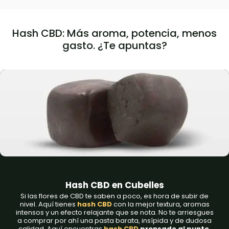
Hash CBD: Más aroma, potencia, menos
gasto. ¿Te apuntas?
Hash CBD​ en Cubelles
Si las flores de CBD te saben a poco, es hora de subir de
nivel. Aquí tienes
hash CBD
con la mejor textura, aromas
intensos y un efecto relajante que se nota. No te arriesgues
a comprar por ahí una pasta barata, insípida y de dudosa
calidad. Aquí encuentras
hash CBD
prensado al punto
,