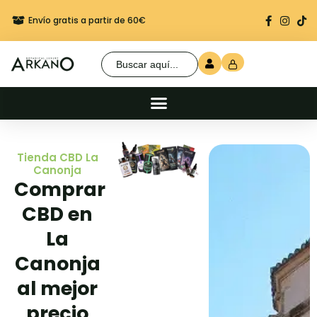
Envío gratis a partir de 60€
Regalo seguro en cada 
Buscar:
Tienda CBD La
Canonja
Comprar
CBD en
La
Canonja
al mejor
precio