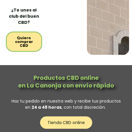
¿Te unes al
club del buen
CBD?
Quiero
comprar
CBD
Productos CBD online
en La Canonja con envío rápido
Haz tu pedido en nuestra web y recibe tus productos
en
24 a 48 horas
, con total discreción.
Tienda CBD online