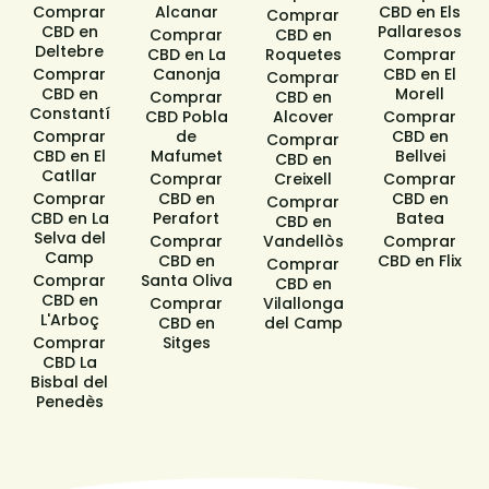
Comprar
Alcanar
CBD en Els
Comprar
CBD en
Pallaresos
Comprar
CBD en
Deltebre
CBD en La
Roquetes
Comprar
Comprar
Canonja
CBD en El
Comprar
CBD en
Morell
Comprar
CBD en
Constantí
CBD Pobla
Alcover
Comprar
Comprar
de
CBD en
Comprar
CBD en El
Mafumet
Bellvei
CBD en
Catllar
Comprar
Creixell
Comprar
Comprar
CBD en
CBD en
Comprar
CBD en La
Perafort
Batea
CBD en
Selva del
Comprar
Vandellòs
Comprar
Camp
CBD en
CBD en Flix
Comprar
Comprar
Santa Oliva
CBD en
CBD en
Comprar
Vilallonga
L'Arboç
CBD en
del Camp
Comprar
Sitges​
CBD La
Bisbal del
Penedès