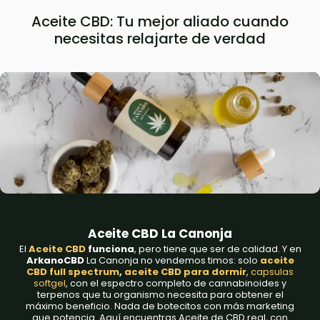
Aceite CBD: Tu mejor aliado cuando
necesitas relajarte de verdad
Aceite CBD La Canonja
El
Aceite CBD
funciona
, pero tiene que ser de calidad. Y en
ArkanoCBD
La Canonja no vendemos timos: solo
aceite
CBD full spectrum
,
aceite CBD para dormir
,
capsulas
softgel
, con el espectro completo de cannabinoides y
terpenos que tu organismo necesita para obtener el
máximo beneficio. Nada de botecitos con más marketing
que potencia. Aquí encuentras Aceite de CBD real, con