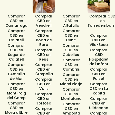
Comprar
Comprar
Comprar
Comprar CB
CBD en
CBD en
CBD en
en
Camarruga​
Vendrell
Altafulla​
Torredembarr
Comprar
Comprar
Comprar
CBD en
CBD en
CBD en
Comprar
Calafell
Roda de
Cunit ​
CBD en
Bara​
Vila-Seca
Comprar
Comprar
CBD en
Comprar
CBD en
Comprar
Segur de
CBD en
Cubelles ​
CBD
Calafell​
Reus
Hospitalet
Comprar
de l’Infant
Comprar
Comprar
CBD en
CBD en
CBD en
Cambrils
Comprar
L'Ametlla
L'Ampolla
CBD en
Comprar
de Mar
Falset
Comprar
CBD en
Comprar
CBD en
Miami Platja
Comprar
CBD en
Valls
CBD en La
Comprar
Mont-roig
Ràpita
Comprar
CBD en
del Camp
CBD en
Montblanc
Comprar
Comprar
Tortosa
CBD en
Comprar
CBD en
Ulldecona
Comprar
CBD en
Móra d’Ebre
CBD en
Amposta
Comprar