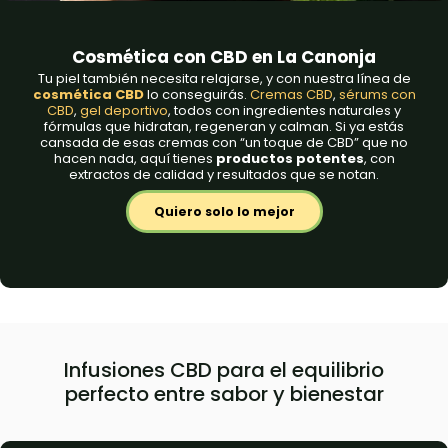
Cosmética con CBD en La Canonja
Tu piel también necesita relajarse, y con nuestra línea de
cosmética CBD
lo conseguirás.
Cremas CBD
,
sérums con
CBD
,
gel deportivo
, todos con ingredientes naturales y
fórmulas que hidratan, regeneran y calman. Si ya estás
cansada de esas cremas con “un toque de CBD” que no
hacen nada, aquí tienes
productos potentes
, con
extractos de calidad y resultados que se notan.
Quiero solo lo mejor
Infusiones CBD para el equilibrio
perfecto entre sabor y bienestar