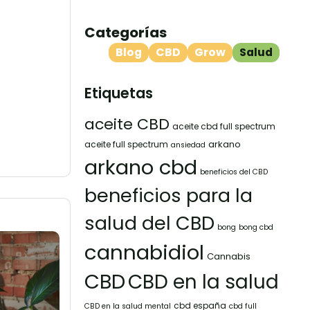
Categorías
Blog
CBD
Grow
Salud
Etiquetas
aceite CBD
aceite cbd full spectrum
arkano
aceite full spectrum
ansiedad
arkano cbd
beneficios del CBD
beneficios para la
salud del CBD
bong
bong cbd
cannabidiol
Cannabis
CBD
CBD en la salud
cbd españa
CBD en la salud mental
cbd full