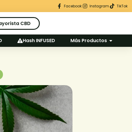
Regalo seguro en cada pedido
Facebook
Instagram
TikTok
ayorista CBD
D
Hash INFUSED
Más Productos
o