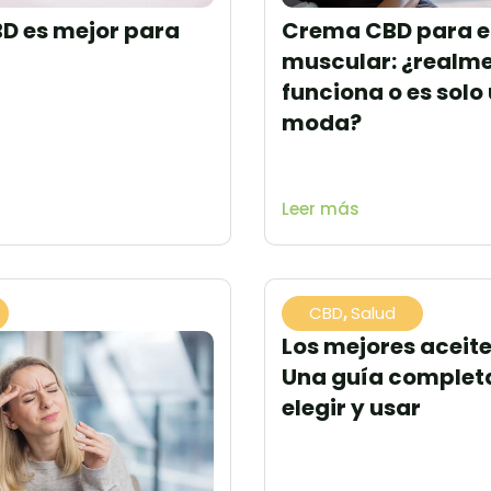
D es mejor para
Crema CBD para el
?
muscular: ¿realm
funciona o es solo
moda?
Leer más
CBD
,
Salud
Los mejores aceite
Una guía complet
elegir y usar