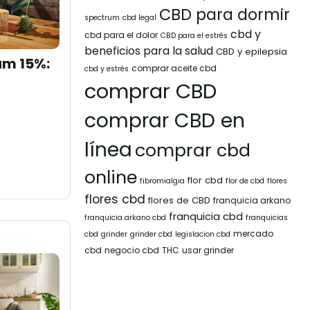
CBD para dormir
spectrum
cbd legal
cbd y
cbd para el dolor
CBD para el estrés
beneficios para la salud
CBD y epilepsia
um 15%:
comprar aceite cbd
cbd y estrés
comprar CBD
comprar CBD en
línea
comprar cbd
online
flor cbd
fibromialgia
flor de cbd
flores
flores cbd
flores de CBD
franquicia arkano
franquicia cbd
franquicia arkano cbd
franquicias
mercado
cbd
grinder
grinder cbd
legislacion cbd
cbd
negocio cbd
THC
usar grinder