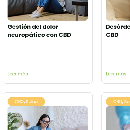
Gestión del dolor
Desórde
neuropático con CBD
CBD
Leer más
Leer más
CBD
,
Salud
CBD
,
Sa