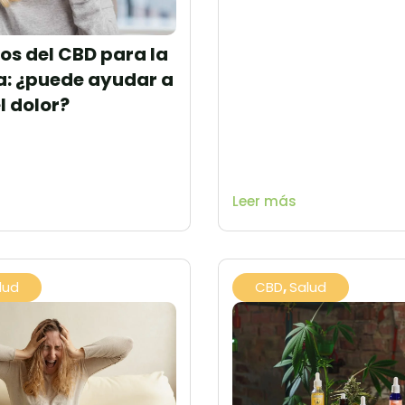
ios del CBD para la
: ¿puede ayudar a
el dolor?
Leer más
lud
CBD
,
Salud