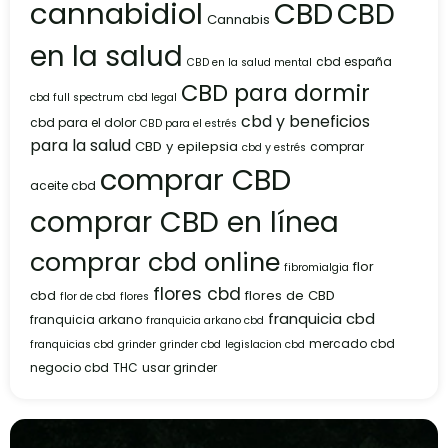
cannabidiol
CBD
CBD
Cannabis
en la salud
cbd españa
CBD en la salud mental
CBD para dormir
cbd full spectrum
cbd legal
cbd y beneficios
cbd para el dolor
CBD para el estrés
para la salud
CBD y epilepsia
comprar
cbd y estrés
comprar CBD
aceite cbd
comprar CBD en línea
comprar cbd online
flor
fibromialgia
flores cbd
cbd
flores de CBD
flor de cbd
flores
franquicia cbd
franquicia arkano
franquicia arkano cbd
mercado cbd
franquicias cbd
grinder
grinder cbd
legislacion cbd
negocio cbd
THC
usar grinder