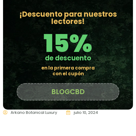
¡Descuento para nuestros
lectores!
15%
de descuento
en la primera compra
con el cupón
BLOGCBD
Arkano Botanical Luxury
julio 10, 2024