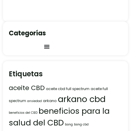
Categorías
Etiquetas
aceite CBD
aceite cbd full spectrum
aceite full
arkano cbd
arkano
spectrum
ansiedad
beneficios para la
beneficios del CBD
salud del CBD
bong
bong cbd