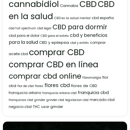
cannabidiol
CBD
CBD
Cannabis
en la salud
cbd españa
CBD en la salud mental
CBD para dormir
cbd full spectrum
cbd legal
cbd y beneficios
cbd para el dolor
CBD para el estrés
para la salud
CBD y epilepsia
comprar
cbd y estrés
comprar CBD
aceite cbd
comprar CBD en línea
comprar cbd online
flor
fibromialgia
flores cbd
cbd
flores de CBD
flor de cbd
flores
franquicia cbd
franquicia arkano
franquicia arkano cbd
mercado cbd
franquicias cbd
grinder
grinder cbd
legislacion cbd
negocio cbd
THC
usar grinder