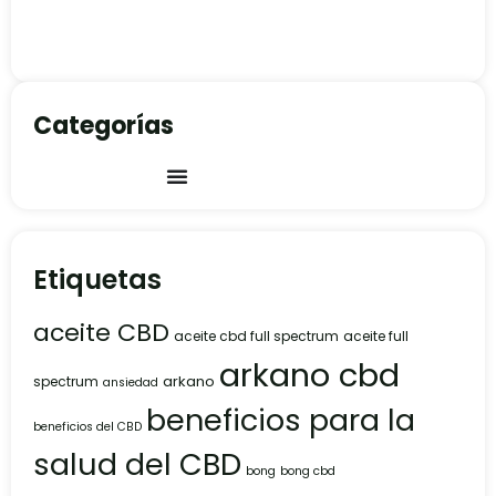
Categorías
Etiquetas
aceite CBD
aceite cbd full spectrum
aceite full
arkano cbd
arkano
spectrum
ansiedad
beneficios para la
beneficios del CBD
salud del CBD
bong
bong cbd