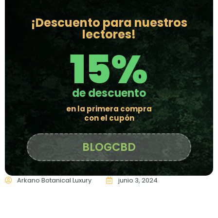
¡Descuento para nuestros
lectores!
15%
de descuento
en la primera compra
con el cupón
BLOGCBD
Arkano Botanical Luxury
junio 3, 2024