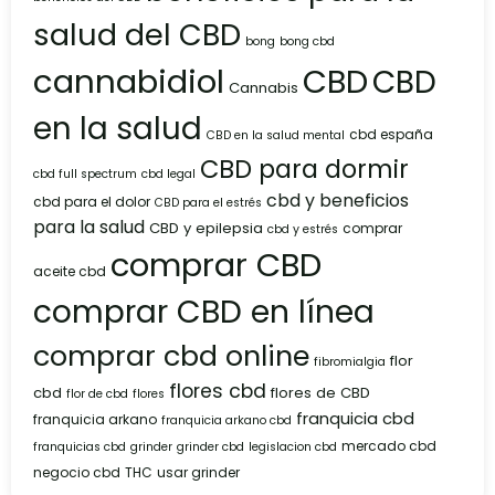
salud del CBD
bong
bong cbd
cannabidiol
CBD
CBD
Cannabis
en la salud
cbd españa
CBD en la salud mental
CBD para dormir
cbd full spectrum
cbd legal
cbd y beneficios
cbd para el dolor
CBD para el estrés
para la salud
CBD y epilepsia
comprar
cbd y estrés
comprar CBD
aceite cbd
comprar CBD en línea
comprar cbd online
flor
fibromialgia
flores cbd
cbd
flores de CBD
flor de cbd
flores
franquicia cbd
franquicia arkano
franquicia arkano cbd
mercado cbd
franquicias cbd
grinder
grinder cbd
legislacion cbd
negocio cbd
THC
usar grinder