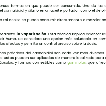
 diversas formas en que puede ser consumido. Una de las
 el cannabidiol y diluirlo en un aceite portador, como el de ol
ue tal aceite se puede consumir directamente o mezclar co
 mediante
la vaporización
. Esta técnica implica calentar la
ducir humo. Se considera una opción más saludable en co
los efectos y permite un control preciso sobre la dosis.
es prácticas del cannabidiol son cada vez más diversas.
os estos pueden ser aplicados de manera localizada para el
 cápsulas, y formas comestibles como
gominolas
, que ofre