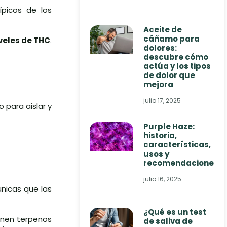
ípicos de los
Aceite de
cáñamo para
veles de THC
.
dolores:
descubre cómo
actúa y los tipos
de dolor que
mejora
julio 17, 2025
 para aislar y
Purple Haze:
historia,
características,
usos y
recomendaciones
julio 16, 2025
únicas que las
¿Qué es un test
ienen terpenos
de saliva de