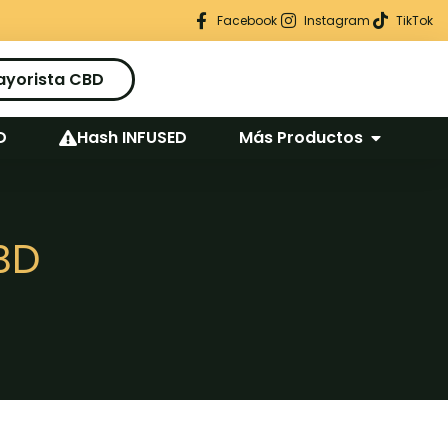
Regalo seguro en cada pedido
Facebook
Instagram
TikTok
ayorista CBD
D
Hash INFUSED
Más Productos
BD