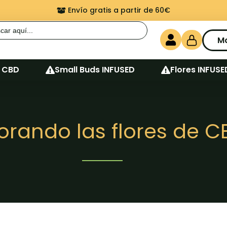
Envío gratis a partir de 60€
r:
M
 CBD
Small Buds INFUSED
Flores INFUSE
orando las flores de C