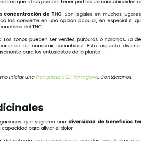
ientras que otras pueden tener perfiles de cannabinoides ún
a concentración de THC
. Son legales en muchos lugare
ica las convierte en una opción popular, en especial si q
icoactivos del THC.
. Los tonos pueden ser verdes, púrpuras o naranjas. La de
riencia de consumir cannabidiol. Este aspecto divers
scinante para los entusiastas de la planta.
ómo iniciar una
franquicia CBD Tarragona
. Contáctanos.
icinales
tigaciones que sugieren una
diversidad de beneficios te
capacidad para aliviar el dolor.
es del sistema endocannabinoide, que desempeñan un pap