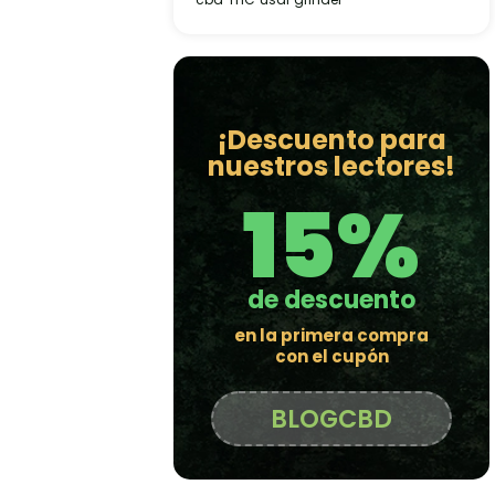
¡Descuento para
nuestros lectores!
15%
de descuento
en la primera compra
con el cupón
BLOGCBD