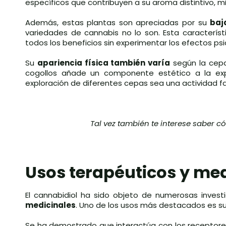
específicos que contribuyen a su aroma distintivo, m
Además, estas plantas son apreciadas por su
baj
variedades de cannabis no lo son. Esta característ
todos los beneficios sin experimentar los efectos ps
Su
apariencia física también varía
según la cepa
cogollos añade un componente estético a la expe
exploración de diferentes cepas sea una actividad fa
Tal vez también te interese saber c
Usos terapéuticos y med
El cannabidiol ha sido objeto de numerosas inves
medicinales
. Uno de los usos más destacados es su 
Se ha demostrado que interactúa con los receptor