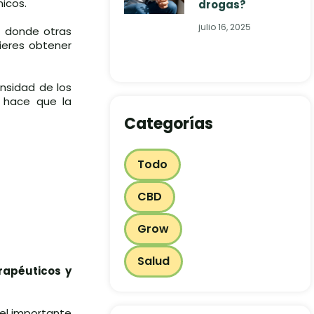
icos.
drogas?
julio 16, 2025
s donde otras
uieres obtener
nsidad de los
o hace que la
Categorías
Todo
CBD
Grow
Salud
rapéuticos y
el importante