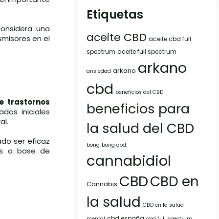
Etiquetas
considera una
aceite CBD
smisores en el
aceite cbd full
spectrum
aceite full spectrum
arkano
arkano
ansiedad
cbd
beneficios del CBD
e trastornos
beneficios para
dos iniciales
al.
la salud del CBD
do ser eficaz
bong
bong cbd
os a base de
cannabidiol
CBD
CBD en
Cannabis
la salud
CBD en la salud
cbd españa
mental
cbd full spectrum