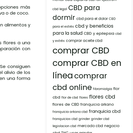
CBD para
 opciones más
cbd legal
iva o de coco.
dormir
cbd para el dolor
CBD
n alimentos y
cbd y beneficios
para el estrés
para la salud
CBD y epilepsia
cbd
comprar aceite cbd
y estrés
s flores a una
comprar CBD
mparación con
comprar CBD en
 Se consiguen
 alivio de los
línea
comprar
cen una forma
cbd online
flor
fibromialgia
flores cbd
cbd
flor de cbd
flores
flores de CBD
franquicia arkano
franquicia cbd
franquicia arkano cbd
franquicias cbd
grinder
grinder cbd
mercado cbd
negocio
legislacion cbd
cbd
THC
usar grinder