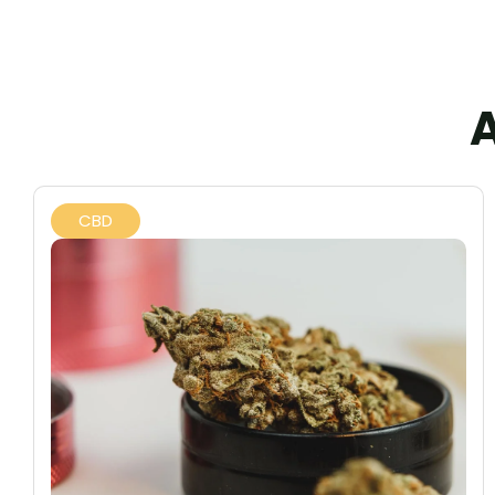
A
CBD