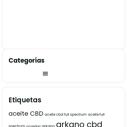
Categorías
Etiquetas
aceite CBD
aceite cbd full spectrum
aceite full
arkano cbd
arkano
spectrum
ansiedad