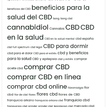
beneficios para la
beneficios del CBD
salud del CBD
bong
bong cbd
cannabidiol
CBD
CBD
Cannabis
en la salud
cbd españa
CBD en la salud mental
CBD para dormir
cbd full spectrum
cbd legal
cbd y beneficios
cbd para el dolor
CBD para el estrés
para la salud
CBD y epilepsia
comprar
cbd y estrés
comprar CBD
aceite cbd
comprar CBD en línea
comprar cbd online
flor
fibromialgia
flores cbd
cbd
flores de CBD
flor de cbd
flores
franquicia cbd
franquicia arkano
franquicia arkano cbd
mercado cbd
franquicias cbd
grinder
grinder cbd
legislacion cbd