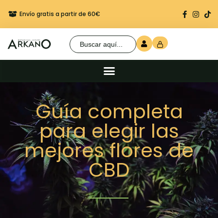
Envío gratis a partir de 60€
Regalo seguro en cada 
Buscar:
Guía completa
para elegir las
mejores flores de
CBD