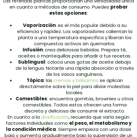
Las referidas plantas proporcionan una versatilidad única
en cuanto a métodos de consumo. Puedes
probar
estas opciones
:
Vaporización
: es el más popular debido a su
eficiencia y rapidez. Los vaporizadores calientan la
planta a una temperatura específica y liberan los
compuestos activos sin quemarlos.
Infusión
: crea deliciosas bebidas. Prepara té,
aceites o mantequillas para añadir a tus recetas.
Sublingual
: coloca unas gotas de aceite debajo
de la lengua. Notarás una rápida absorción a través
de los vasos sanguíneos.
Tópica
: las
cremas y bálsamos
se aplican
directamente sobre la piel para aliviar molestias
locales.
Comestibles
: encuentra gomitas, brownies u otros
comestibles. Todos estos ofrecen una forma
discreta y deliciosa de consumir el extracto.
En cuanto a la
dosificación
, recuerda que varía según
factores individuales como
el peso, el metabolismo y
la condición médica
. Siempre empieza con una dosis
baja y aumenta gradualmente bajo la supervisión de un