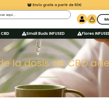
Envío gratis a partir de 60€
r:
M
 CBD
Small Buds INFUSED
Flores INFUSE
de la dosis de CBD a