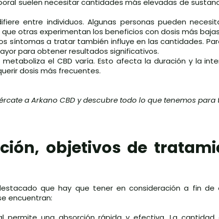
poral suelen necesitar cantidades más elevadas de sustanc
difiere entre individuos. Algunas personas pueden necesi
s que otras experimentan los beneficios con dosis más bajas
 los síntomas a tratar también influye en las cantidades. Pa
yor para obtener resultados significativos.
o metaboliza el CBD varía. Esto afecta la duración y la int
erir dosis más frecuentes.
ércate a Arkano CBD y descubre todo lo que tenemos para t
ión, objetivos de tratami
estacado que hay que tener en consideración a fin de 
 se encuentran:
ual permite una absorción rápida y efectiva. La cantida