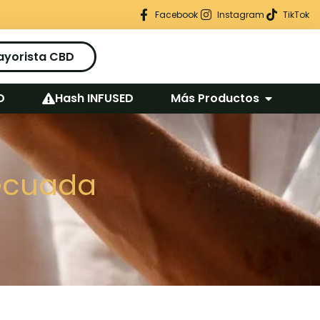
Regalo seguro en cada pedido
Facebook
Instagram
TikTok
ayorista CBD
D
Hash INFUSED
Más Productos
decuada