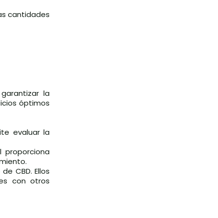
las cantidades
garantizar la
ficios óptimos
e evaluar la
l proporciona
amiento.
 de CBD. Ellos
es con otros