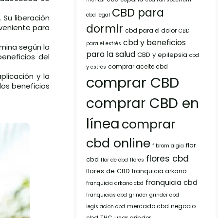
CBD para
cbd legal
 Su liberación
dormir
veniente para
cbd para el dolor
CBD
cbd y beneficios
para el estrés
rmina según la
para la salud
CBD y epilepsia
eneficios del
cbd
comprar aceite cbd
y estrés
licación y la
comprar CBD
los beneficios
comprar CBD en
línea
comprar
cbd online
flor
fibromialgia
flores cbd
cbd
flor de cbd
flores
flores de CBD
franquicia arkano
franquicia cbd
franquicia arkano cbd
franquicias cbd
grinder
grinder cbd
mercado cbd
negocio
legislacion cbd
cbd
THC
usar grinder