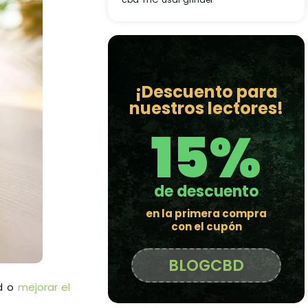
¡Descuento para
nuestros lectores!
15%
de descuento
en la primera compra
con el cupón
BLOGCBD
ad o
mejorar el