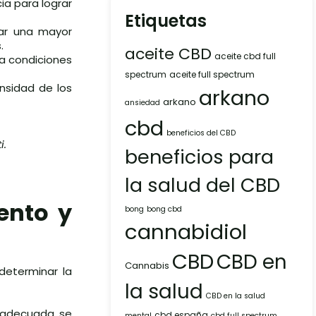
ia para lograr
Etiquetas
tar una mayor
.
aceite CBD
aceite cbd full
ra condiciones
spectrum
aceite full spectrum
ensidad de los
arkano
arkano
ansiedad
cbd
beneficios del CBD
i.
beneficios para
la salud del CBD
ento y
bong
bong cbd
cannabidiol
CBD
CBD en
Cannabis
determinar la
la salud
CBD en la salud
d adecuada se
cbd españa
mental
cbd full spectrum