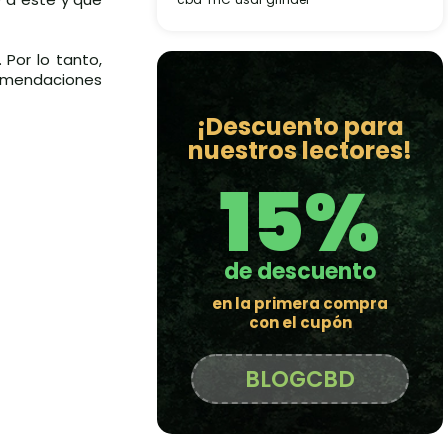
 Por lo tanto,
comendaciones
¡Descuento para
nuestros lectores!
15%
de descuento
en la primera compra
con el cupón
BLOGCBD