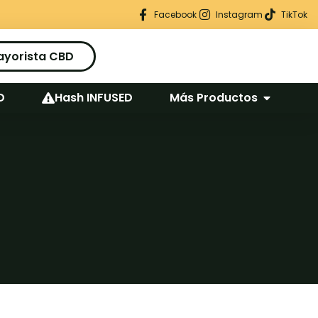
Regalo seguro en cada pedido
Facebook
Instagram
TikTok
ayorista CBD
D
Hash INFUSED
Más Productos