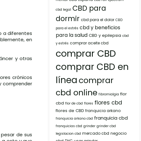
CBD para
cbd legal
dormir
cbd para el dolor
CBD
cbd y beneficios
para el estrés
 a diferentes
para la salud
CBD y epilepsia
cbd
tablemente, en
comprar aceite cbd
y estrés
comprar CBD
áncer y otras
comprar CBD en
línea
ores crónicos
comprar
 y comprender
cbd online
flor
fibromialgia
flores cbd
cbd
flor de cbd
flores
flores de CBD
franquicia arkano
franquicia cbd
franquicia arkano cbd
franquicias cbd
grinder
grinder cbd
mercado cbd
negocio
 pesar de sus
legislacion cbd
 a este y que
cbd
THC
usar grinder