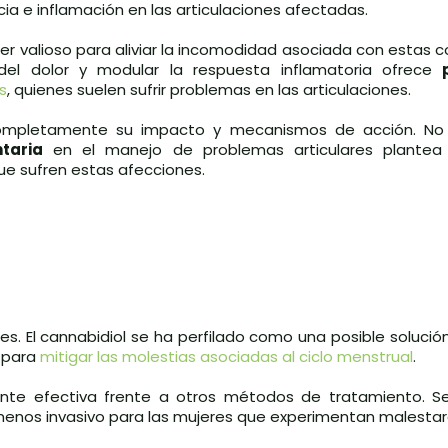
ia e inflamación en las articulaciones afectadas.
ser valioso para aliviar la incomodidad asociada con estas c
del dolor y modular la respuesta inflamatoria ofrece
s
, quienes suelen sufrir problemas en las articulaciones.
completamente su impacto y mecanismos de acción. No
taria
en el manejo de problemas articulares plantea p
que sufren estas afecciones.
. El cannabidiol se ha perfilado como una posible solució
e para
mitigar las molestias asociadas al ciclo menstrual
.
ente efectiva frente a otros métodos de tratamiento. Se
y menos invasivo para las mujeres que experimentan malesta