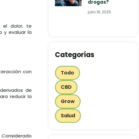
drogas?
julio 16, 2025
el dolor, te
a y evaluar la
Categorías
nteracción con
Todo
CBD
 derivados de
ara reducir la
Grow
Salud
n. Considerado