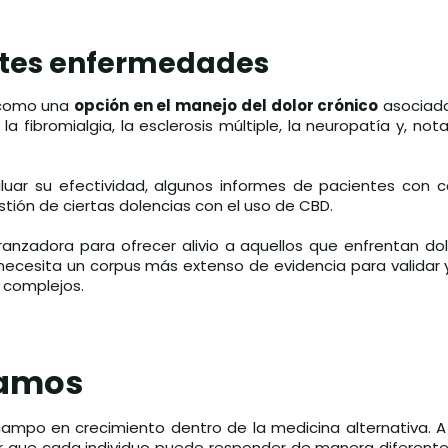
entes enfermedades
o como una
opción en el manejo del dolor crónico
asociado
fibromialgia, la esclerosis múltiple, la neuropatía y, no
uar su efectividad, algunos informes de pacientes con c
stión de ciertas dolencias con el uso de CBD.
anzadora para ofrecer alivio a aquellos que enfrentan dol
ecesita un corpus más extenso de evidencia para validar
 complejos.
camos
ampo en crecimiento dentro de la medicina alternativa. A
 que cada individuo puede responder de manera diferente