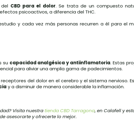
d del
CBD para el dolor
. Se trata de un compuesto nat
fectos psicoactivos, a diferencia del THC.
estudio y cada vez más personas recurren a él para el 
es su
capacidad analgésica y antiinflamatoria
. Estas pr
encial para aliviar una amplia gama de padecimientos.
eceptores del dolor en el cerebro y el sistema nervioso. E
cia
y a disminuir de manera considerable la inflamación.
idad? Visita nuestra
tienda CBD Tarragona
, en Calafell y e
e asesorarte y ofrecerte lo mejor.