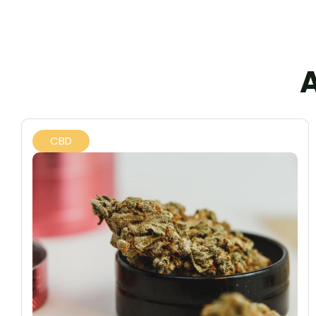
A
CBD