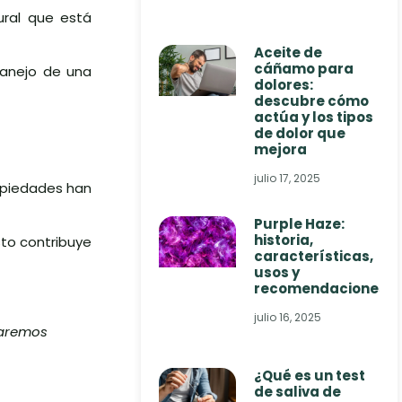
ural que está
Aceite de
cáñamo para
manejo de una
dolores:
descubre cómo
actúa y los tipos
de dolor que
mejora
julio 17, 2025
opiedades han
Purple Haze:
historia,
sto contribuye
características,
usos y
recomendaciones
julio 16, 2025
staremos
¿Qué es un test
de saliva de