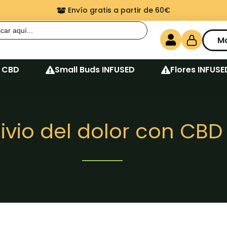
Envío gratis a partir de 60€
r:
M
 CBD
Small Buds INFUSED
Flores INFUSE
livio del dolor con CBD