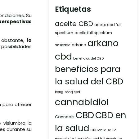
Etiquetas
ondiciones. Su
perspectivas
aceite CBD
aceite cbd full
spectrum
aceite full spectrum
arkano
 obstante,
la
arkano
ansiedad
osibilidades
cbd
beneficios del CBD
beneficios para
la salud del CBD
bong
bong cbd
cannabidiol
n para ofrecer
CBD
CBD en
Cannabis
 vislumbra la
la salud
res durante su
CBD en la salud
cbd españa
mental
cbd full spectrum