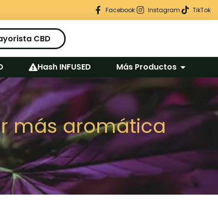
Regalo seguro en cada pedido
Facebook
Instagram
TikTok
ayorista CBD
D
Hash INFUSED
Más Productos
lor más aromática