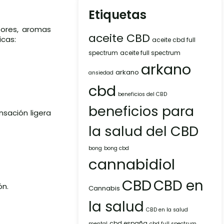
Etiquetas
bores, aromas
aceite CBD
icas:
aceite cbd full
spectrum
aceite full spectrum
arkano
arkano
ansiedad
cbd
beneficios del CBD
beneficios para
nsación ligera
la salud del CBD
bong
bong cbd
cannabidiol
CBD
CBD en
ón.
Cannabis
la salud
CBD en la salud
cbd españa
mental
cbd full spectrum