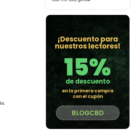
¡Descuento para
nuestros lectores!
15%
de descuento
en la primera compra
con el cupón
és.
BLOGCBD