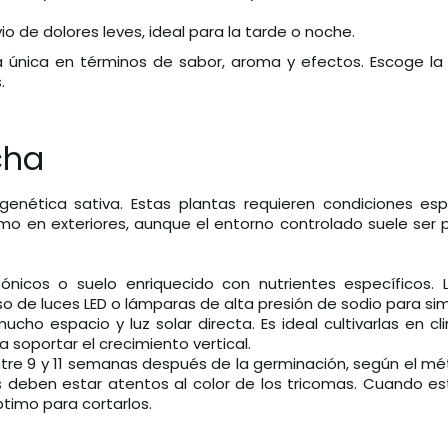
ivio de dolores leves, ideal para la tarde o noche.
 única en términos de sabor, aroma y efectos. Escoge la
.
cha
genética sativa. Estas plantas requieren condiciones esp
omo en exteriores, aunque el entorno controlado suele ser 
opónicos o suelo enriquecido con nutrientes específicos. 
 de luces LED o lámparas de alta presión de sodio para simul
ucho espacio y luz solar directa. Es ideal cultivarlas en cl
 soportar el crecimiento vertical.
ntre 9 y 11 semanas después de la germinación, según el mé
es deben estar atentos al color de los tricomas. Cuando e
timo para cortarlos.