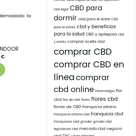
CBD para
cbd legal
 demasiado la
dormir
cbd para el dolor
CBD
cbd y beneficios
para el estrés
para la salud
CBD y epilepsia
cbd
comprar aceite cbd
y estrés
 INDOOR
comprar CBD
0
€
comprar CBD en
línea
comprar
cbd online
flor
fibromialgia
flores cbd
cbd
flor de cbd
flores
flores de CBD
franquicia arkano
franquicia cbd
franquicia arkano cbd
franquicias cbd
grinder
grinder cbd
mercado cbd
negocio
legislacion cbd
cbd
THC
usar grinder