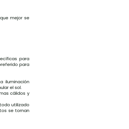
 que mejor se
ecíficas para
preferido para
La iluminación
ar el sol.
imas cálidos y
todo utilizado
stos se tornan