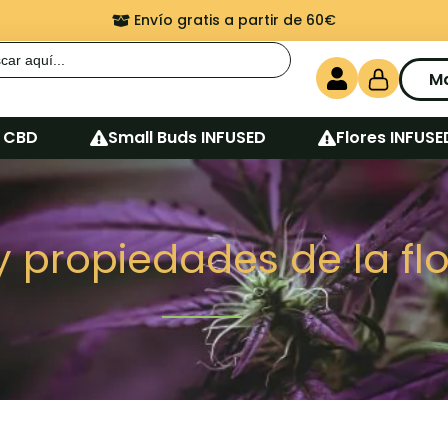
Envío gratis a partir de 60€
r:
M
 CBD
Small Buds INFUSED
Flores INFUSE
y propiedades de la f