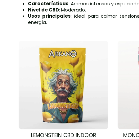
Características
: Aromas intensos y especiados
Nivel de CBD
: Moderado.
Usos principales
: Ideal para calmar tensio
energía.
LEMONSTEIN CBD INDOOR
MONO