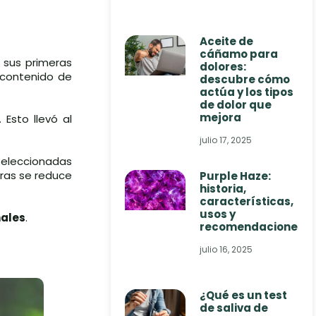
Aceite de
cáñamo para
 sus primeras
dolores:
 contenido de
descubre cómo
actúa y los tipos
de dolor que
mejora
. Esto llevó al
julio 17, 2025
seleccionadas
tras se reduce
Purple Haze:
historia,
características,
usos y
ales
.
recomendaciones
julio 16, 2025
¿Qué es un test
de saliva de